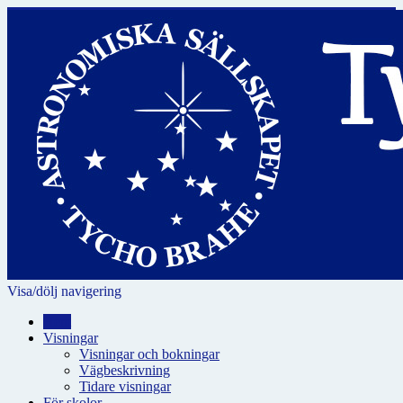
Visa/dölj navigering
Hem
Visningar
Visningar och bokningar
Vägbeskrivning
Tidare visningar
För skolor