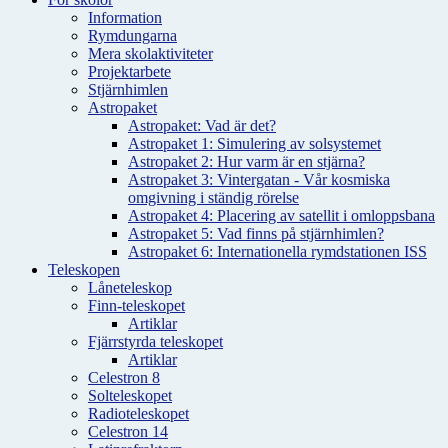
Information
Rymdungarna
Mera skolaktiviteter
Projektarbete
Stjärnhimlen
Astropaket
Astropaket: Vad är det?
Astropaket 1: Simulering av solsystemet
Astropaket 2: Hur varm är en stjärna?
Astropaket 3: Vintergatan - Vår kosmiska
omgivning i ständig rörelse
Astropaket 4: Placering av satellit i omloppsbana
Astropaket 5: Vad finns på stjärnhimlen?
Astropaket 6: Internationella rymdstationen ISS
Teleskopen
Låneteleskop
Finn-teleskopet
Artiklar
Fjärrstyrda teleskopet
Artiklar
Celestron 8
Solteleskopet
Radioteleskopet
Celestron 14