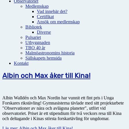
Observatoriet
Medlemskap
Vad innebär det?
Certifikat
Ansök om medlemskap
Bibliotek
Diverse
Pulsariet
Utbyggnaden
TBO 40 år
Malmöastronomins historia
Sällskapets hemsida
Kontakt
Albin och Max åker till Kina!
Albin Walldén och Max Nordin har vunnit ett fint pris i Unga
Forskares rikstävling! Gymnasisterna tävlade med sitt projektarbete
"Observationer av nära och avlägsna planeter", utfört vid
observatoriet. Priset är ett stipendium för två veckors resa till Kina
och deltagande i Kinas största forskartävling för ungdomar.
Läs mer: Albin och Max åker till Kina!