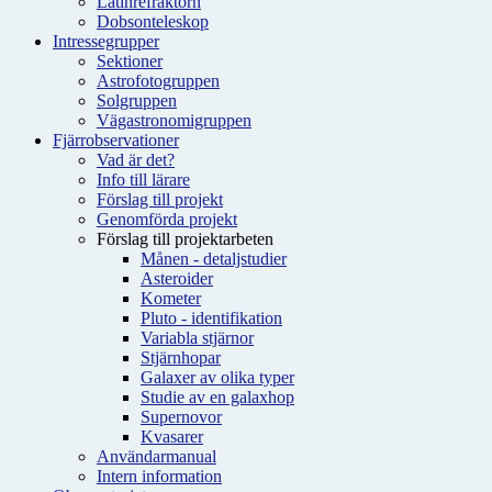
Latinrefraktorn
Dobsonteleskop
Intressegrupper
Sektioner
Astrofotogruppen
Solgruppen
Vägastronomigruppen
Fjärrobservationer
Vad är det?
Info till lärare
Förslag till projekt
Genomförda projekt
Förslag till projektarbeten
Månen - detaljstudier
Asteroider
Kometer
Pluto - identifikation
Variabla stjärnor
Stjärnhopar
Galaxer av olika typer
Studie av en galaxhop
Supernovor
Kvasarer
Användarmanual
Intern information