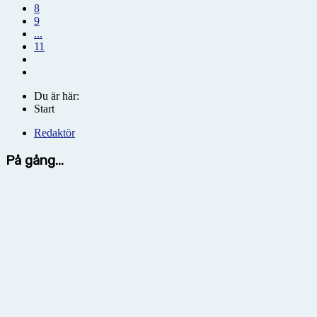
8
9
...
11
Du är här:
Start
Redaktör
På gång...