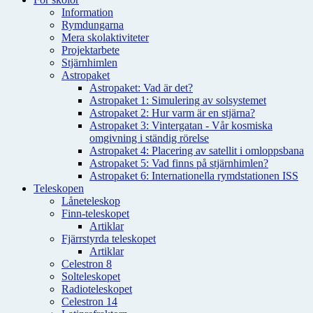
Information
Rymdungarna
Mera skolaktiviteter
Projektarbete
Stjärnhimlen
Astropaket
Astropaket: Vad är det?
Astropaket 1: Simulering av solsystemet
Astropaket 2: Hur varm är en stjärna?
Astropaket 3: Vintergatan - Vår kosmiska
omgivning i ständig rörelse
Astropaket 4: Placering av satellit i omloppsbana
Astropaket 5: Vad finns på stjärnhimlen?
Astropaket 6: Internationella rymdstationen ISS
Teleskopen
Låneteleskop
Finn-teleskopet
Artiklar
Fjärrstyrda teleskopet
Artiklar
Celestron 8
Solteleskopet
Radioteleskopet
Celestron 14