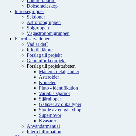
Latinrefraktorn
Dobsonteleskop
Intressegrupper
Sektioner
Astrofotogruppen
Solgruppen
Vägastronomigruppen
Fjärrobservationer
Vad är det?
Info till lärare
Förslag till projekt
Genomförda projekt
Förslag till projektarbeten
Månen - detaljstudier
Asteroider
Kometer
Pluto - identifikation
Variabla stjärnor
Stjärnhopar
Galaxer av olika typer
Studie av en galaxhop
Supernovor
Kvasarer
Användarmanual
Intern information