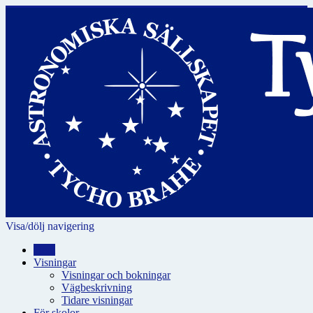
Visa/dölj navigering
Hem
Visningar
Visningar och bokningar
Vägbeskrivning
Tidare visningar
För skolor