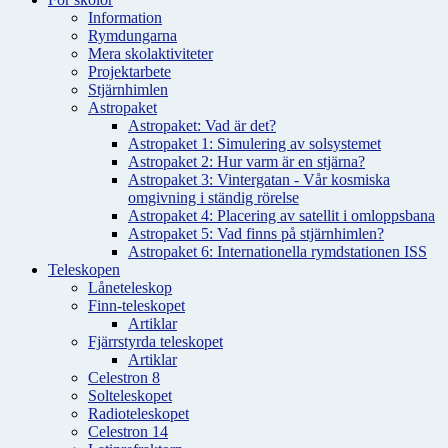
Information
Rymdungarna
Mera skolaktiviteter
Projektarbete
Stjärnhimlen
Astropaket
Astropaket: Vad är det?
Astropaket 1: Simulering av solsystemet
Astropaket 2: Hur varm är en stjärna?
Astropaket 3: Vintergatan - Vår kosmiska
omgivning i ständig rörelse
Astropaket 4: Placering av satellit i omloppsbana
Astropaket 5: Vad finns på stjärnhimlen?
Astropaket 6: Internationella rymdstationen ISS
Teleskopen
Låneteleskop
Finn-teleskopet
Artiklar
Fjärrstyrda teleskopet
Artiklar
Celestron 8
Solteleskopet
Radioteleskopet
Celestron 14