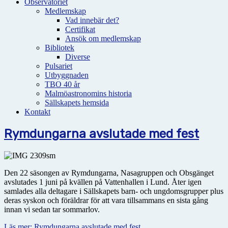
Observatoriet
Medlemskap
Vad innebär det?
Certifikat
Ansök om medlemskap
Bibliotek
Diverse
Pulsariet
Utbyggnaden
TBO 40 år
Malmöastronomins historia
Sällskapets hemsida
Kontakt
Rymdungarna avslutade med fest
Den 22 säsongen av Rymdungarna, Nasagruppen och Obsgänget
avslutades 1 juni på kvällen på Vattenhallen i Lund. Åter igen
samlades alla deltagare i Sällskapets barn- och ungdomsgrupper plus
deras syskon och föräldrar för att vara tillsammans en sista gång
innan vi sedan tar sommarlov.
Läs mer: Rymdungarna avslutade med fest