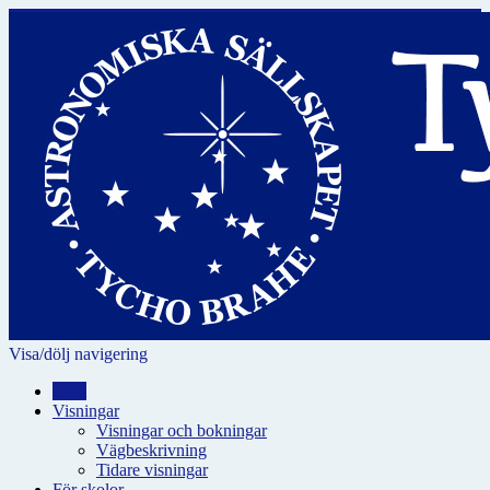
Visa/dölj navigering
Hem
Visningar
Visningar och bokningar
Vägbeskrivning
Tidare visningar
För skolor