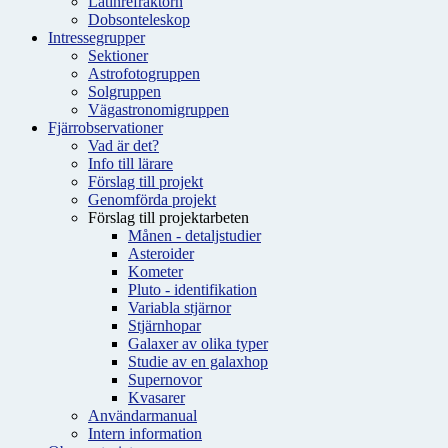
Latinrefraktorn
Dobsonteleskop
Intressegrupper
Sektioner
Astrofotogruppen
Solgruppen
Vägastronomigruppen
Fjärrobservationer
Vad är det?
Info till lärare
Förslag till projekt
Genomförda projekt
Förslag till projektarbeten
Månen - detaljstudier
Asteroider
Kometer
Pluto - identifikation
Variabla stjärnor
Stjärnhopar
Galaxer av olika typer
Studie av en galaxhop
Supernovor
Kvasarer
Användarmanual
Intern information