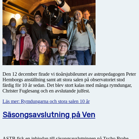
Den 12 december firade vi tioårsjubileumet av astropedagogen Peter
Hemborgs anställning samt att stora salen på observatoriet stod
färdig för 10 år sedan. Det blev stort kalas med många rymdungar,
Christer Fuglesang och en avslutande julfest.
Läs mer: Rymdungarna och stora salen 10 år
Säsongsavslutning på Ven
ASTB fick en inbjudan till säsongsavslutningen på Tycho Brahe