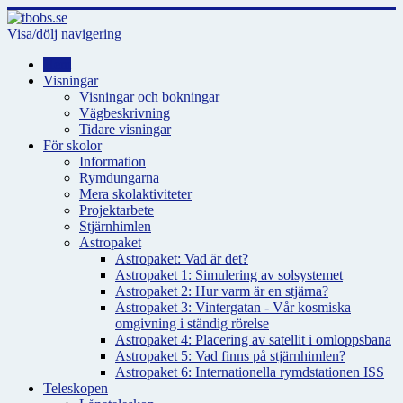
Visa/dölj navigering
Hem
Visningar
Visningar och bokningar
Vägbeskrivning
Tidare visningar
För skolor
Information
Rymdungarna
Mera skolaktiviteter
Projektarbete
Stjärnhimlen
Astropaket
Astropaket: Vad är det?
Astropaket 1: Simulering av solsystemet
Astropaket 2: Hur varm är en stjärna?
Astropaket 3: Vintergatan - Vår kosmiska
omgivning i ständig rörelse
Astropaket 4: Placering av satellit i omloppsbana
Astropaket 5: Vad finns på stjärnhimlen?
Astropaket 6: Internationella rymdstationen ISS
Teleskopen