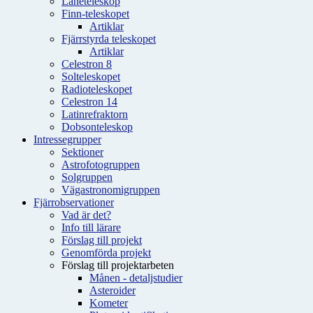
Låneteleskop
Finn-teleskopet
Artiklar
Fjärrstyrda teleskopet
Artiklar
Celestron 8
Solteleskopet
Radioteleskopet
Celestron 14
Latinrefraktorn
Dobsonteleskop
Intressegrupper
Sektioner
Astrofotogruppen
Solgruppen
Vägastronomigruppen
Fjärrobservationer
Vad är det?
Info till lärare
Förslag till projekt
Genomförda projekt
Förslag till projektarbeten
Månen - detaljstudier
Asteroider
Kometer