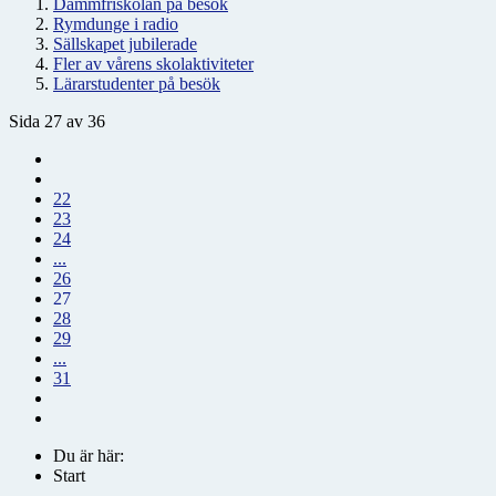
Dammfriskolan på besök
Rymdunge i radio
Sällskapet jubilerade
Fler av vårens skolaktiviteter
Lärarstudenter på besök
Sida 27 av 36
22
23
24
...
26
27
28
29
...
31
Du är här:
Start