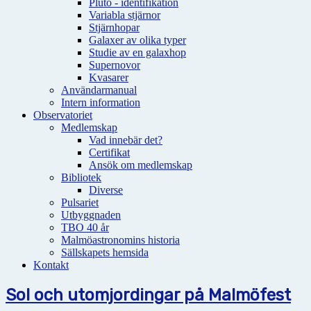
Pluto - identifikation
Variabla stjärnor
Stjärnhopar
Galaxer av olika typer
Studie av en galaxhop
Supernovor
Kvasarer
Användarmanual
Intern information
Observatoriet
Medlemskap
Vad innebär det?
Certifikat
Ansök om medlemskap
Bibliotek
Diverse
Pulsariet
Utbyggnaden
TBO 40 år
Malmöastronomins historia
Sällskapets hemsida
Kontakt
Sol och utomjordingar på Malmöfest