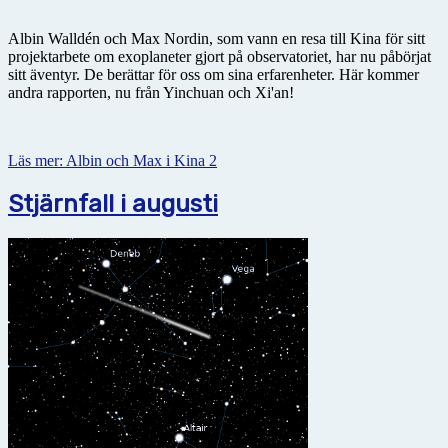
Albin Walldén och Max Nordin, som vann en resa till Kina för sitt
projektarbete om exoplaneter gjort på observatoriet, har nu påbörjat
sitt äventyr. De berättar för oss om sina erfarenheter. Här kommer
andra rapporten, nu från Yinchuan och Xi'an!
Läs mer: Albin och Max i Kina 2
Stjärnfall i augusti