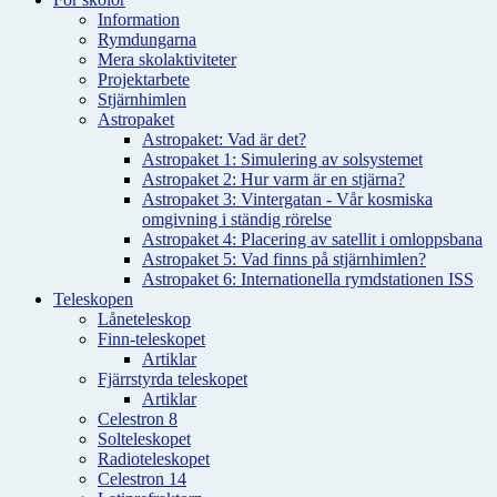
Information
Rymdungarna
Mera skolaktiviteter
Projektarbete
Stjärnhimlen
Astropaket
Astropaket: Vad är det?
Astropaket 1: Simulering av solsystemet
Astropaket 2: Hur varm är en stjärna?
Astropaket 3: Vintergatan - Vår kosmiska
omgivning i ständig rörelse
Astropaket 4: Placering av satellit i omloppsbana
Astropaket 5: Vad finns på stjärnhimlen?
Astropaket 6: Internationella rymdstationen ISS
Teleskopen
Låneteleskop
Finn-teleskopet
Artiklar
Fjärrstyrda teleskopet
Artiklar
Celestron 8
Solteleskopet
Radioteleskopet
Celestron 14