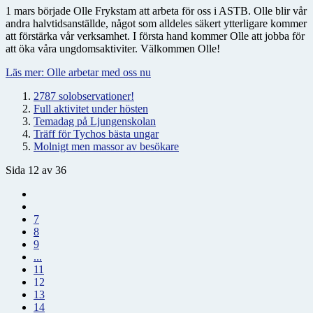
1 mars började Olle Frykstam att arbeta för oss i ASTB. Olle blir vår
andra halvtidsanställde, något som alldeles säkert ytterligare kommer
att förstärka vår verksamhet. I första hand kommer Olle att jobba för
att öka våra ungdomsaktiviter. Välkommen Olle!
Läs mer: Olle arbetar med oss nu
2787 solobservationer!
Full aktivitet under hösten
Temadag på Ljungenskolan
Träff för Tychos bästa ungar
Molnigt men massor av besökare
Sida 12 av 36
7
8
9
...
11
12
13
14