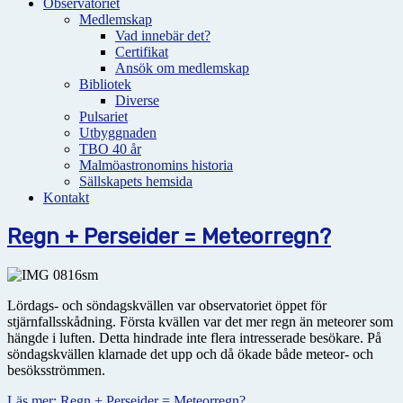
Observatoriet
Medlemskap
Vad innebär det?
Certifikat
Ansök om medlemskap
Bibliotek
Diverse
Pulsariet
Utbyggnaden
TBO 40 år
Malmöastronomins historia
Sällskapets hemsida
Kontakt
Regn + Perseider = Meteorregn?
Lördags- och söndagskvällen var observatoriet öppet för
stjärnfallsskådning. Första kvällen var det mer regn än meteorer som
hängde i luften. Detta hindrade inte flera intresserade besökare. På
söndagskvällen klarnade det upp och då ökade både meteor- och
besöksströmmen.
Läs mer: Regn + Perseider = Meteorregn?