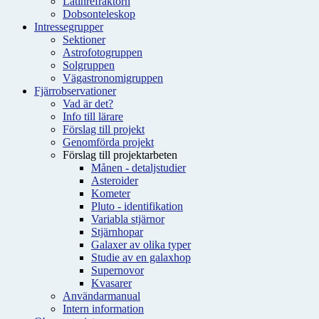
Latinrefraktorn
Dobsonteleskop
Intressegrupper
Sektioner
Astrofotogruppen
Solgruppen
Vägastronomigruppen
Fjärrobservationer
Vad är det?
Info till lärare
Förslag till projekt
Genomförda projekt
Förslag till projektarbeten
Månen - detaljstudier
Asteroider
Kometer
Pluto - identifikation
Variabla stjärnor
Stjärnhopar
Galaxer av olika typer
Studie av en galaxhop
Supernovor
Kvasarer
Användarmanual
Intern information