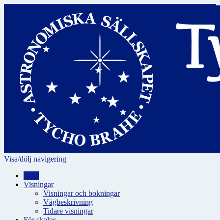
Visa/dölj navigering
Hem
Visningar
Visningar och bokningar
Vägbeskrivning
Tidare visningar
För skolor