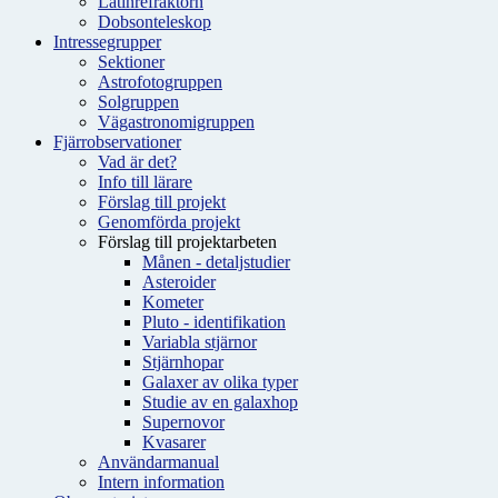
Latinrefraktorn
Dobsonteleskop
Intressegrupper
Sektioner
Astrofotogruppen
Solgruppen
Vägastronomigruppen
Fjärrobservationer
Vad är det?
Info till lärare
Förslag till projekt
Genomförda projekt
Förslag till projektarbeten
Månen - detaljstudier
Asteroider
Kometer
Pluto - identifikation
Variabla stjärnor
Stjärnhopar
Galaxer av olika typer
Studie av en galaxhop
Supernovor
Kvasarer
Användarmanual
Intern information