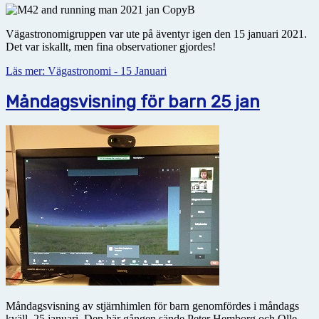
Vägastronomigruppen var ute på äventyr igen den 15 januari 2021.
Det var iskallt, men fina observationer gjordes!
Läs mer: Vägastronomi - 15 Januari
Måndagsvisning för barn 25 jan
Måndagsvisning av stjärnhimlen för barn genomfördes i måndags
kväll, 25 januari. Den här gången sände Peter Hemborg och Olle