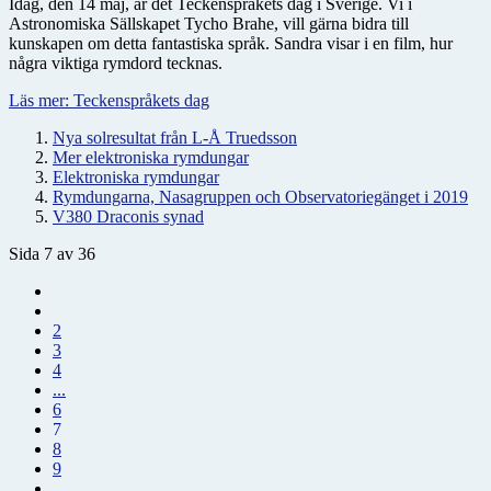
Idag, den 14 maj, är det Teckenspråkets dag i Sverige. Vi i
Astronomiska Sällskapet Tycho Brahe, vill gärna bidra till
kunskapen om detta fantastiska språk. Sandra visar i en film, hur
några viktiga rymdord tecknas.
Läs mer: Teckenspråkets dag
Nya solresultat från L-Å Truedsson
Mer elektroniska rymdungar
Elektroniska rymdungar
Rymdungarna, Nasagruppen och Observatoriegänget i 2019
V380 Draconis synad
Sida 7 av 36
2
3
4
...
6
7
8
9
...