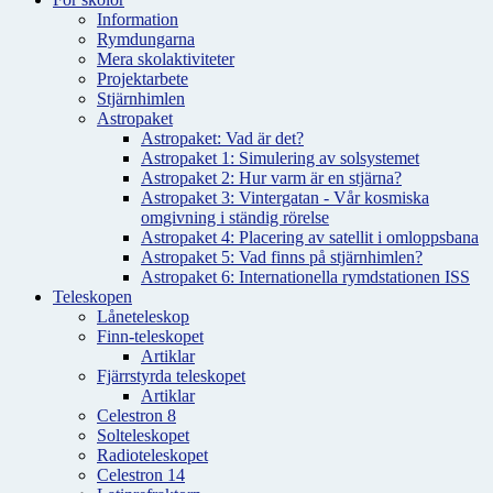
Information
Rymdungarna
Mera skolaktiviteter
Projektarbete
Stjärnhimlen
Astropaket
Astropaket: Vad är det?
Astropaket 1: Simulering av solsystemet
Astropaket 2: Hur varm är en stjärna?
Astropaket 3: Vintergatan - Vår kosmiska
omgivning i ständig rörelse
Astropaket 4: Placering av satellit i omloppsbana
Astropaket 5: Vad finns på stjärnhimlen?
Astropaket 6: Internationella rymdstationen ISS
Teleskopen
Låneteleskop
Finn-teleskopet
Artiklar
Fjärrstyrda teleskopet
Artiklar
Celestron 8
Solteleskopet
Radioteleskopet
Celestron 14