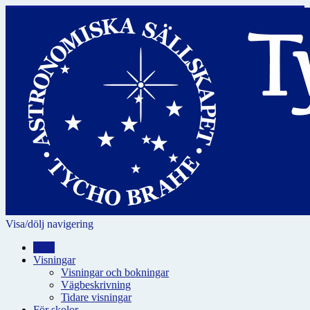
Visa/dölj navigering
Hem
Visningar
Visningar och bokningar
Vägbeskrivning
Tidare visningar
För skolor