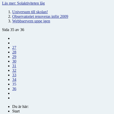
Läs mer: Solaktiviteten låg
Universum till skolan!
Observatoriet renoveras inför 2009
Webbservern uppe igen
Sida 35 av 36
27
28
29
30
31
32
33
34
35
36
Du är här:
Start