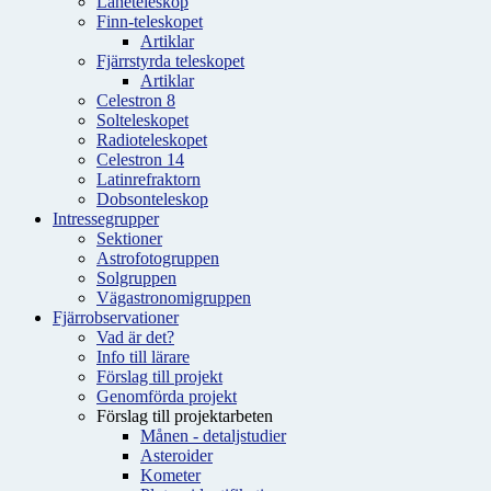
Låneteleskop
Finn-teleskopet
Artiklar
Fjärrstyrda teleskopet
Artiklar
Celestron 8
Solteleskopet
Radioteleskopet
Celestron 14
Latinrefraktorn
Dobsonteleskop
Intressegrupper
Sektioner
Astrofotogruppen
Solgruppen
Vägastronomigruppen
Fjärrobservationer
Vad är det?
Info till lärare
Förslag till projekt
Genomförda projekt
Förslag till projektarbeten
Månen - detaljstudier
Asteroider
Kometer