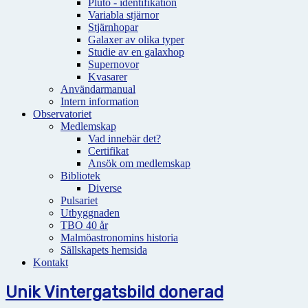
Pluto - identifikation
Variabla stjärnor
Stjärnhopar
Galaxer av olika typer
Studie av en galaxhop
Supernovor
Kvasarer
Användarmanual
Intern information
Observatoriet
Medlemskap
Vad innebär det?
Certifikat
Ansök om medlemskap
Bibliotek
Diverse
Pulsariet
Utbyggnaden
TBO 40 år
Malmöastronomins historia
Sällskapets hemsida
Kontakt
Unik Vintergatsbild donerad