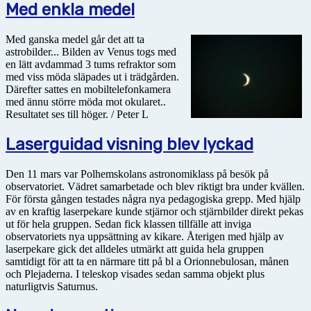
Med enkla medel
Med ganska medel går det att ta
astrobilder... Bilden av Venus togs med
en lätt avdammad 3 tums refraktor som
med viss möda släpades ut i trädgården.
Därefter sattes en mobiltelefonkamera
med ännu större möda mot okularet..
Resultatet ses till höger. / Peter L
Laserguidad visning blev lyckad
Den 11 mars var Polhemskolans astronomiklass på besök på
observatoriet. Vädret samarbetade och blev riktigt bra under kvällen.
För första gången testades några nya pedagogiska grepp. Med hjälp
av en kraftig laserpekare kunde stjärnor och stjärnbilder direkt pekas
ut för hela gruppen. Sedan fick klassen tillfälle att inviga
observatoriets nya uppsättning av kikare. Återigen med hjälp av
laserpekare gick det alldeles utmärkt att guida hela gruppen
samtidigt för att ta en närmare titt på bl a Orionnebulosan, månen
och Plejaderna. I teleskop visades sedan samma objekt plus
naturligtvis Saturnus.