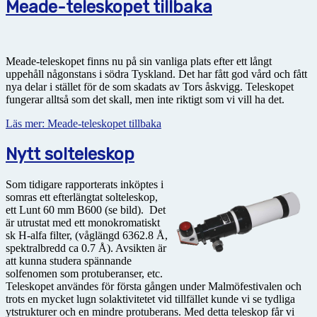
Meade-teleskopet tillbaka
Meade-teleskopet finns nu på sin vanliga plats efter ett långt
uppehåll någonstans i södra Tyskland. Det har fått god vård och fått
nya delar i stället för de som skadats av Tors åskvigg. Teleskopet
fungerar alltså som det skall, men inte riktigt som vi vill ha det.
Läs mer: Meade-teleskopet tillbaka
Nytt solteleskop
Som tidigare rapporterats inköptes i
somras ett efterlängtat solteleskop,
ett Lunt 60 mm B600 (se bild). Det
är utrustat med ett monokromatiskt
sk H-alfa filter, (våglängd 6362.8 Å,
spektralbredd ca 0.7 Å). Avsikten är
att kunna studera spännande
solfenomen som protuberanser, etc.
Teleskopet användes för första gången under Malmöfestivalen och
trots en mycket lugn solaktivitetet vid tillfället kunde vi se tydliga
ytstrukturer och en mindre protuberans. Med detta teleskop får vi