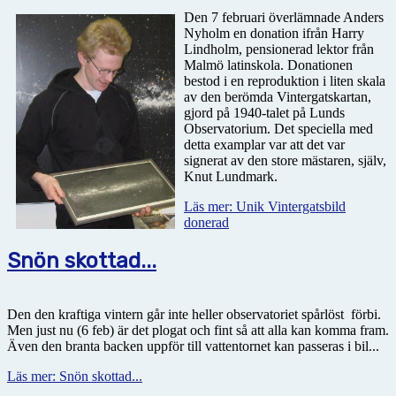
Den 7 februari överlämnade Anders
Nyholm en donation ifrån Harry
Lindholm, pensionerad lektor från
Malmö latinskola. Donationen
bestod i en reproduktion i liten skala
av den berömda Vintergatskartan,
gjord på 1940-talet på Lunds
Observatorium. Det speciella med
detta examplar var att det var
signerat av den store mästaren, själv,
Knut Lundmark.
Läs mer: Unik Vintergatsbild
donerad
Snön skottad...
Den den kraftiga vintern går inte heller observatoriet spårlöst
förbi.
Men just nu (6 feb) är det plogat och fint så att alla kan komma fram.
Även den branta backen uppför till vattentornet kan passeras i bil...
Läs mer: Snön skottad...