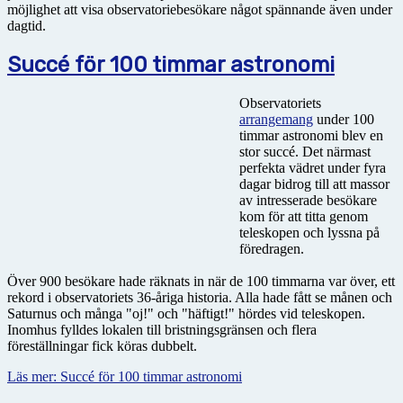
möjlighet att visa observatoriebesökare något spännande även under
dagtid.
Succé för 100 timmar astronomi
Observatoriets
arrangemang
under 100
timmar astronomi blev en
stor succé. Det närmast
perfekta vädret under fyra
dagar bidrog till att massor
av intresserade besökare
kom för att titta genom
teleskopen och lyssna på
föredragen.
Över 900 besökare hade räknats in när de 100 timmarna var över, ett
rekord i observatoriets 36-åriga historia. Alla hade fått se månen och
Saturnus och många "oj!" och "häftigt!" hördes vid teleskopen.
Inomhus fylldes lokalen till bristningsgränsen och flera
föreställningar fick köras dubbelt.
Läs mer: Succé för 100 timmar astronomi