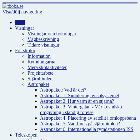
Visa/dölj navigering
Hem
Visningar
Visningar och bokningar
Vägbeskrivning
Tidare visningar
För skolor
Information
Rymdungarna
Mera skolaktiviteter
Projektarbete
Stjärnhimlen
Astropaket
Astropaket: Vad är det?
Astropaket 1: Simulering av solsystemet
Astropaket 2: Hur varm är en stjärna?
Astropaket 3: Vintergatan - Vår kosmiska
omgivning i ständig rörelse
Astropaket 4: Placering av satellit i omloppsbana
Astropaket 5: Vad finns på stjärnhimlen?
Astropaket 6: Internationella rymdstationen ISS
Teleskopen