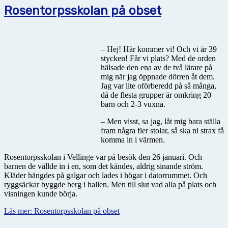
Rosentorpsskolan på obset
– Hej! Här kommer vi! Och vi är 39
stycken! Får vi plats? Med de orden
hälsade den ena av de två lärare på
mig när jag öppnade dörren åt dem.
Jag var lite oförberedd på så många,
då de flesta grupper är omkring 20
barn och 2-3 vuxna.
– Men visst, sa jag, låt mig bara ställa
fram några fler stolar, så ska ni strax få
komma in i värmen.
Rosentorpsskolan i Vellinge var på besök den 26 januari. Och
barnen de vällde in i en, som det kändes, aldrig sinande ström.
Kläder hängdes på galgar och lades i högar i datorrummet. Och
ryggsäckar byggde berg i hallen. Men till slut vad alla på plats och
visningen kunde börja.
Läs mer: Rosentorpsskolan på obset