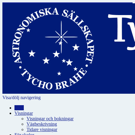
Visa/dölj navigering
Hem
Visningar
Visningar och bokningar
Vägbeskrivning
Tidare visningar
För skolor