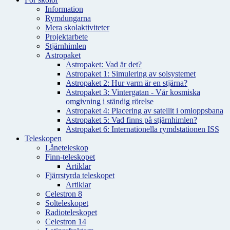
Information
Rymdungarna
Mera skolaktiviteter
Projektarbete
Stjärnhimlen
Astropaket
Astropaket: Vad är det?
Astropaket 1: Simulering av solsystemet
Astropaket 2: Hur varm är en stjärna?
Astropaket 3: Vintergatan - Vår kosmiska
omgivning i ständig rörelse
Astropaket 4: Placering av satellit i omloppsbana
Astropaket 5: Vad finns på stjärnhimlen?
Astropaket 6: Internationella rymdstationen ISS
Teleskopen
Låneteleskop
Finn-teleskopet
Artiklar
Fjärrstyrda teleskopet
Artiklar
Celestron 8
Solteleskopet
Radioteleskopet
Celestron 14