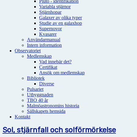
Pluto - identifikation
Variabla stjärnor
Stjärnhopar
Galaxer av olika typer
Studie av en galaxhop
Supernovor
Kvasarer
Användarmanual
Intern information
Observatoriet
Medlemskap
Vad innebär det?
Certifikat
Ansök om medlemskap
Bibliotek
Diverse
Pulsariet
Utbyggnaden
TBO 40 år
Malmöastronomins historia
Sällskapets hemsida
Kontakt
Sol, stjärnfall och solförmörkelse