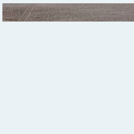
8-13 augusti kommer observatoriet att arrangera flera
olika arrangemang som är öppna för allmänheten. Det
blir observationer av solen, av stjärnfall och naturligtvis
av solförmörkelsen!