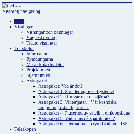
Visa/dölj navigering
Hem
Visningar
Visningar och bokningar
Vägbeskrivning
Tidare visningar
För skolor
Information
Rymdungarna
Mera skolaktiviteter
Projektarbete
Stjärnhimlen
Astropaket
Astropaket: Vad är det?
Astropaket 1: Simulering av solsystemet
Astropaket 2: Hur varm är en stjärna?
Astropaket 3: Vintergatan - Vår kosmiska
omgivning i ständig rörelse
Astropaket 4: Placering av satellit i omloppsbana
Astropaket 5: Vad finns på stjärnhimlen?
Astropaket 6: Internationella rymdstationen ISS
Teleskopen