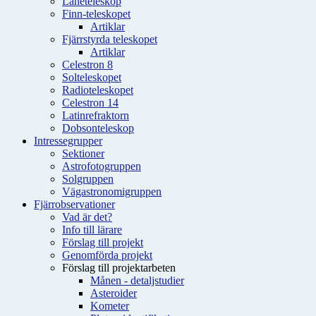
Låneteleskop
Finn-teleskopet
Artiklar
Fjärrstyrda teleskopet
Artiklar
Celestron 8
Solteleskopet
Radioteleskopet
Celestron 14
Latinrefraktorn
Dobsonteleskop
Intressegrupper
Sektioner
Astrofotogruppen
Solgruppen
Vägastronomigruppen
Fjärrobservationer
Vad är det?
Info till lärare
Förslag till projekt
Genomförda projekt
Förslag till projektarbeten
Månen - detaljstudier
Asteroider
Kometer