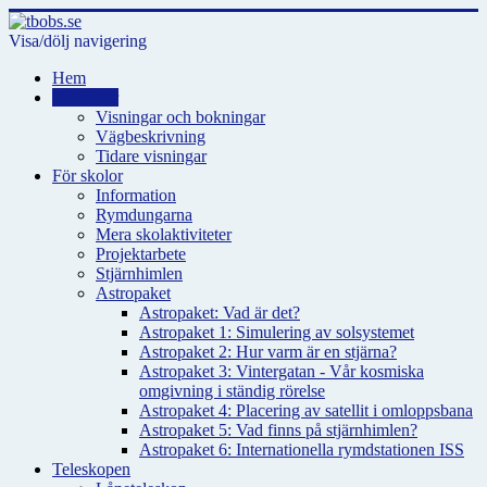
Visa/dölj navigering
Hem
Visningar
Visningar och bokningar
Vägbeskrivning
Tidare visningar
För skolor
Information
Rymdungarna
Mera skolaktiviteter
Projektarbete
Stjärnhimlen
Astropaket
Astropaket: Vad är det?
Astropaket 1: Simulering av solsystemet
Astropaket 2: Hur varm är en stjärna?
Astropaket 3: Vintergatan - Vår kosmiska
omgivning i ständig rörelse
Astropaket 4: Placering av satellit i omloppsbana
Astropaket 5: Vad finns på stjärnhimlen?
Astropaket 6: Internationella rymdstationen ISS
Teleskopen