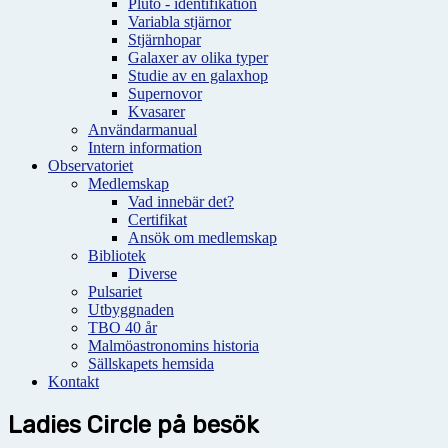
Pluto - identifikation
Variabla stjärnor
Stjärnhopar
Galaxer av olika typer
Studie av en galaxhop
Supernovor
Kvasarer
Användarmanual
Intern information
Observatoriet
Medlemskap
Vad innebär det?
Certifikat
Ansök om medlemskap
Bibliotek
Diverse
Pulsariet
Utbyggnaden
TBO 40 år
Malmöastronomins historia
Sällskapets hemsida
Kontakt
Ladies Circle på besök