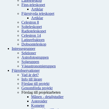
Låneteleskop
Finn-teleskopet
Artiklar
Fjärrstyrda teleskopet
Artiklar
Celestron 8
Solteleskopet
Radioteleskopet
Celestron 14
Latinrefraktorn
Dobsonteleskop
Intressegrupper
Sektioner
Astrofotogruppen
Solgruppen
Vägastronomigruppen
Fjärrobservationer
Vad är det?
Info till lärare
Förslag till projekt
Genomförda projekt
Förslag till projektarbeten
Månen - detaljstudier
Asteroider
Kometer