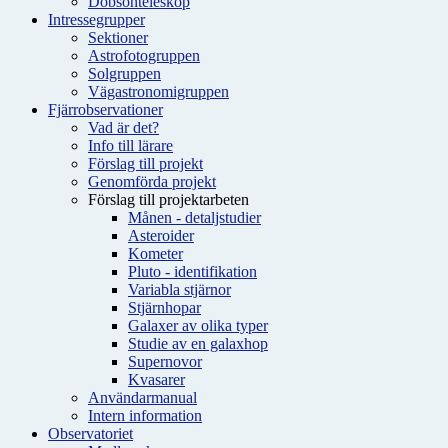
Dobsonteleskop
Intressegrupper
Sektioner
Astrofotogruppen
Solgruppen
Vägastronomigruppen
Fjärrobservationer
Vad är det?
Info till lärare
Förslag till projekt
Genomförda projekt
Förslag till projektarbeten
Månen - detaljstudier
Asteroider
Kometer
Pluto - identifikation
Variabla stjärnor
Stjärnhopar
Galaxer av olika typer
Studie av en galaxhop
Supernovor
Kvasarer
Användarmanual
Intern information
Observatoriet