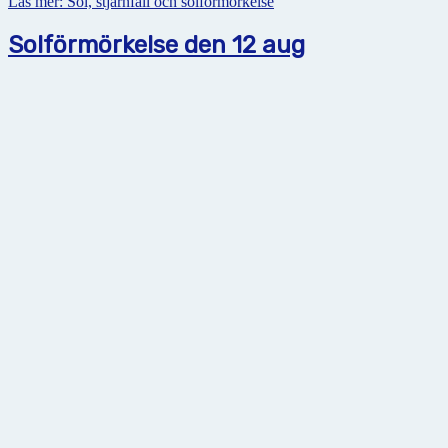
Läs mer: Sol, stjärnfall och solförmörkelse
Solförmörkelse den 12 aug