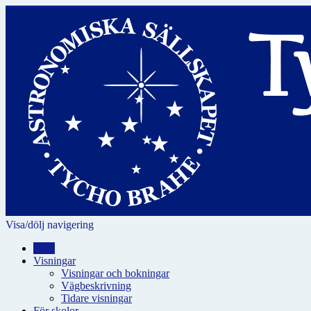
Visa/dölj navigering
Hem
Visningar
Visningar och bokningar
Vägbeskrivning
Tidare visningar
För skolor