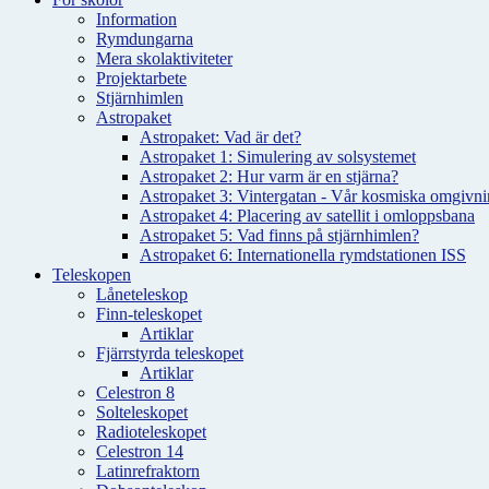
Information
Rymdungarna
Mera skolaktiviteter
Projektarbete
Stjärnhimlen
Astropaket
Astropaket: Vad är det?
Astropaket 1: Simulering av solsystemet
Astropaket 2: Hur varm är en stjärna?
Astropaket 3: Vintergatan - Vår kosmiska omgivnin
Astropaket 4: Placering av satellit i omloppsbana
Astropaket 5: Vad finns på stjärnhimlen?
Astropaket 6: Internationella rymdstationen ISS
Teleskopen
Låneteleskop
Finn-teleskopet
Artiklar
Fjärrstyrda teleskopet
Artiklar
Celestron 8
Solteleskopet
Radioteleskopet
Celestron 14
Latinrefraktorn