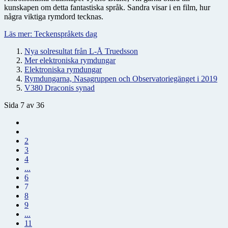
kunskapen om detta fantastiska språk. Sandra visar i en film, hur
några viktiga rymdord tecknas.
Läs mer: Teckenspråkets dag
Nya solresultat från L-Å Truedsson
Mer elektroniska rymdungar
Elektroniska rymdungar
Rymdungarna, Nasagruppen och Observatoriegänget i 2019
V380 Draconis synad
Sida 7 av 36
2
3
4
...
6
7
8
9
...
11