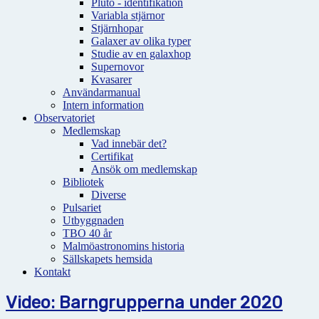
Pluto - identifikation
Variabla stjärnor
Stjärnhopar
Galaxer av olika typer
Studie av en galaxhop
Supernovor
Kvasarer
Användarmanual
Intern information
Observatoriet
Medlemskap
Vad innebär det?
Certifikat
Ansök om medlemskap
Bibliotek
Diverse
Pulsariet
Utbyggnaden
TBO 40 år
Malmöastronomins historia
Sällskapets hemsida
Kontakt
Video: Barngrupperna under 2020