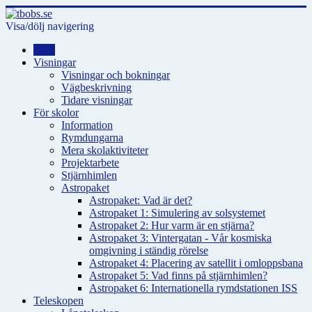
Visa/dölj navigering
Hem
Visningar
Visningar och bokningar
Vägbeskrivning
Tidare visningar
För skolor
Information
Rymdungarna
Mera skolaktiviteter
Projektarbete
Stjärnhimlen
Astropaket
Astropaket: Vad är det?
Astropaket 1: Simulering av solsystemet
Astropaket 2: Hur varm är en stjärna?
Astropaket 3: Vintergatan - Vår kosmiska
omgivning i ständig rörelse
Astropaket 4: Placering av satellit i omloppsbana
Astropaket 5: Vad finns på stjärnhimlen?
Astropaket 6: Internationella rymdstationen ISS
Teleskopen