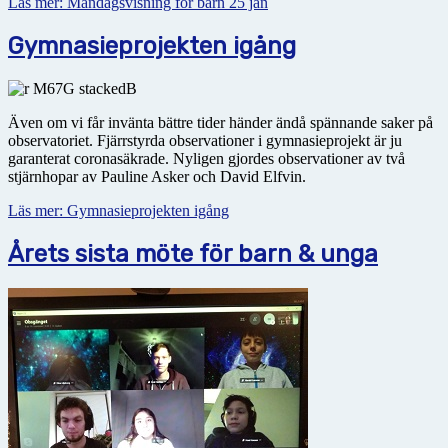
Läs mer: Måndagsvisning för barn 25 jan
Gymnasieprojekten igång
Även om vi får invänta bättre tider händer ändå spännande saker på
observatoriet. Fjärrstyrda observationer i gymnasieprojekt är ju
garanterat coronasäkrade. Nyligen gjordes observationer av två
stjärnhopar av Pauline Asker och David Elfvin.
Läs mer: Gymnasieprojekten igång
Årets sista möte för barn & unga