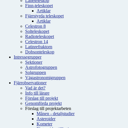
Låneteleskop
Finn-teleskopet
Artiklar
Fjärrstyrda teleskopet
Artiklar
Celestron 8
Solteleskopet
Radioteleskopet
Celestron 14
Latinrefraktorn
Dobsonteleskop
Intressegrupper
Sektioner
Astrofotogruppen
Solgruppen
Vägastronomigruppen
Fjärrobservationer
Vad är det?
Info till lärare
Förslag till projekt
Genomförda projekt
Förslag till projektarbeten
Månen - detaljstudier
Asteroider
Kometer