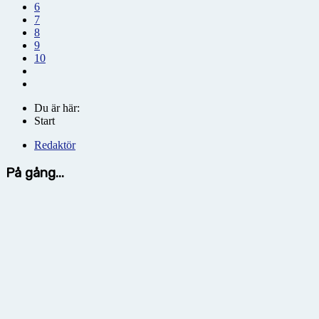
6
7
8
9
10
Du är här:
Start
Redaktör
På gång...