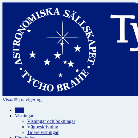
Visa/dölj navigering
Hem
Visningar
Visningar och bokningar
Vägbeskrivning
Tidare visningar
För skolor