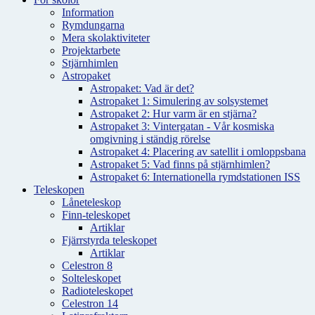
Information
Rymdungarna
Mera skolaktiviteter
Projektarbete
Stjärnhimlen
Astropaket
Astropaket: Vad är det?
Astropaket 1: Simulering av solsystemet
Astropaket 2: Hur varm är en stjärna?
Astropaket 3: Vintergatan - Vår kosmiska
omgivning i ständig rörelse
Astropaket 4: Placering av satellit i omloppsbana
Astropaket 5: Vad finns på stjärnhimlen?
Astropaket 6: Internationella rymdstationen ISS
Teleskopen
Låneteleskop
Finn-teleskopet
Artiklar
Fjärrstyrda teleskopet
Artiklar
Celestron 8
Solteleskopet
Radioteleskopet
Celestron 14