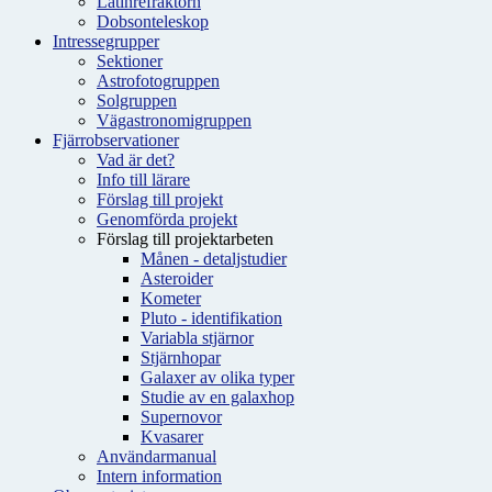
Latinrefraktorn
Dobsonteleskop
Intressegrupper
Sektioner
Astrofotogruppen
Solgruppen
Vägastronomigruppen
Fjärrobservationer
Vad är det?
Info till lärare
Förslag till projekt
Genomförda projekt
Förslag till projektarbeten
Månen - detaljstudier
Asteroider
Kometer
Pluto - identifikation
Variabla stjärnor
Stjärnhopar
Galaxer av olika typer
Studie av en galaxhop
Supernovor
Kvasarer
Användarmanual
Intern information