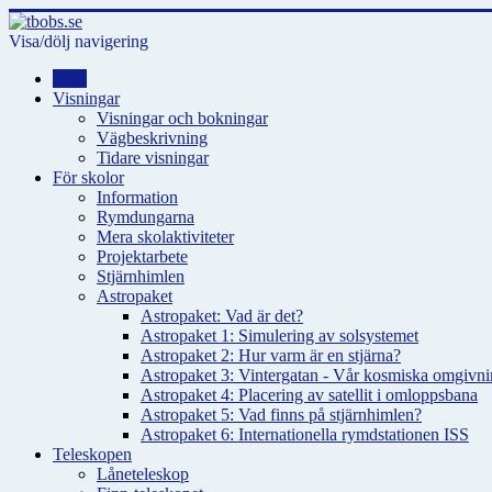
Visa/dölj navigering
Hem
Visningar
Visningar och bokningar
Vägbeskrivning
Tidare visningar
För skolor
Information
Rymdungarna
Mera skolaktiviteter
Projektarbete
Stjärnhimlen
Astropaket
Astropaket: Vad är det?
Astropaket 1: Simulering av solsystemet
Astropaket 2: Hur varm är en stjärna?
Astropaket 3: Vintergatan - Vår kosmiska omgivnin
Astropaket 4: Placering av satellit i omloppsbana
Astropaket 5: Vad finns på stjärnhimlen?
Astropaket 6: Internationella rymdstationen ISS
Teleskopen
Låneteleskop