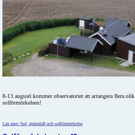
8-13 augusti kommer observatoriet att arrangera flera oli
solförmörkelsen!
Läs mer: Sol, stjärnfall och solförmörkelse