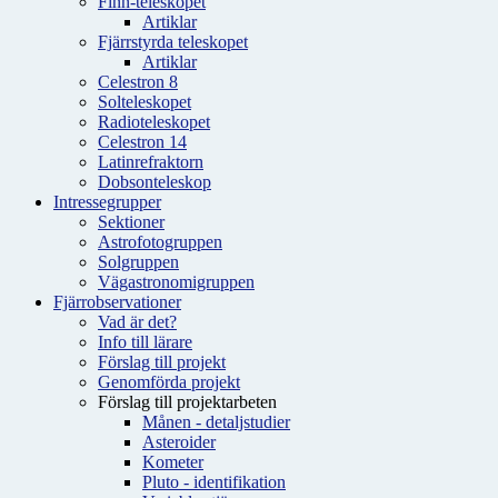
Finn-teleskopet
Artiklar
Fjärrstyrda teleskopet
Artiklar
Celestron 8
Solteleskopet
Radioteleskopet
Celestron 14
Latinrefraktorn
Dobsonteleskop
Intressegrupper
Sektioner
Astrofotogruppen
Solgruppen
Vägastronomigruppen
Fjärrobservationer
Vad är det?
Info till lärare
Förslag till projekt
Genomförda projekt
Förslag till projektarbeten
Månen - detaljstudier
Asteroider
Kometer
Pluto - identifikation