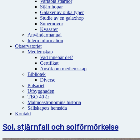
Variabla stjärnor
Stjärnhopar
Galaxer av olika typer
Studie av en galaxhop
Supernovor
Kvasarer
Användarmanual
Intern information
Observatoriet
Medlemskap
Vad innebär det?
Certifikat
Ansök om medlemskap
Bibliotek
Diverse
Pulsariet
Utbyggnaden
TBO 40 år
Malmöastronomins historia
Sällskapets hemsida
Kontakt
Sol, stjärnfall och solförmörkelse