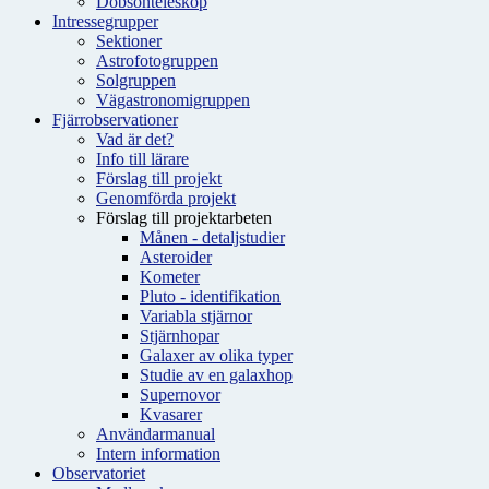
Dobsonteleskop
Intressegrupper
Sektioner
Astrofotogruppen
Solgruppen
Vägastronomigruppen
Fjärrobservationer
Vad är det?
Info till lärare
Förslag till projekt
Genomförda projekt
Förslag till projektarbeten
Månen - detaljstudier
Asteroider
Kometer
Pluto - identifikation
Variabla stjärnor
Stjärnhopar
Galaxer av olika typer
Studie av en galaxhop
Supernovor
Kvasarer
Användarmanual
Intern information
Observatoriet