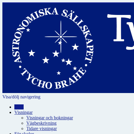
Visa/dölj navigering
Hem
Visningar
Visningar och bokningar
Vägbeskrivning
Tidare visningar
För skolor