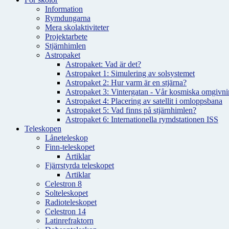
Information
Rymdungarna
Mera skolaktiviteter
Projektarbete
Stjärnhimlen
Astropaket
Astropaket: Vad är det?
Astropaket 1: Simulering av solsystemet
Astropaket 2: Hur varm är en stjärna?
Astropaket 3: Vintergatan - Vår kosmiska omgivnin
Astropaket 4: Placering av satellit i omloppsbana
Astropaket 5: Vad finns på stjärnhimlen?
Astropaket 6: Internationella rymdstationen ISS
Teleskopen
Låneteleskop
Finn-teleskopet
Artiklar
Fjärrstyrda teleskopet
Artiklar
Celestron 8
Solteleskopet
Radioteleskopet
Celestron 14
Latinrefraktorn