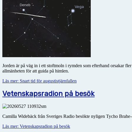
Jorden är på väg in i ett stoftmoln i rymden som efterhand orsakar fl
allmänheten för att guida på himlen.
Läs mer: Snart tid för augustistjärnfallen
Vetenskapsradion på besök
Camilla Widebäck från Sveriges Radio besökte nyligen Tycho Brahe-o
Läs mer: Vetenskapsradion på besök