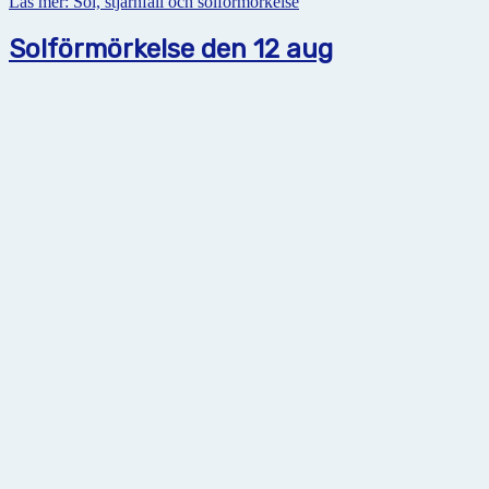
Läs mer: Sol, stjärnfall och solförmörkelse
Solförmörkelse den 12 aug