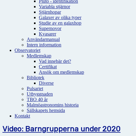
Pluto - identifikation
Variabla stjärnor
Stjärnhopar
Galaxer av olika typer
Studie av en galaxhop
Supernovor
Kvasarer
Användarmanual
Intern information
Observatoriet
Medlemskap
Vad innebär det?
Certifikat
Ansök om medlemskap
Bibliotek
Diverse
Pulsariet
Utbyggnaden
TBO 40 år
Malmöastronomins historia
Sällskapets hemsida
Kontakt
Video: Barngrupperna under 2020