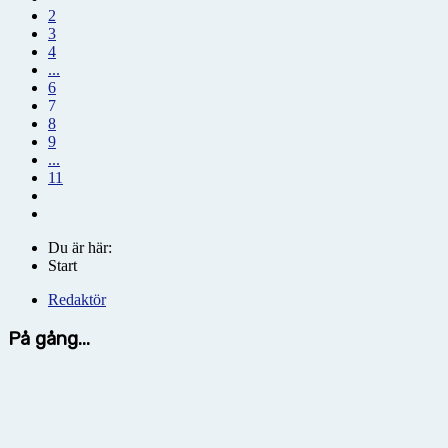
2
3
4
...
6
7
8
9
...
11
Du är här:
Start
Redaktör
På gång...