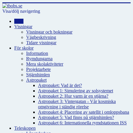
Visa/dölj navigering
Hem
Visningar
Visningar och bokningar
Vägbeskrivning
Tidare visningar
För skolor
Information
Rymdungarna
Mera skolaktiviteter
Projektarbete
Stjärnhimlen
Astropaket
Astropaket: Vad är det?
Astropaket 1: Simulering av solsystemet
Astropaket 2: Hur varm är en stjärna?
Astropaket 3: Vintergatan - Vår kosmiska
omgivning i ständig rörelse
Astropaket 4: Placering av satellit i omloppsbana
Astropaket 5: Vad finns på stjärnhimlen?
Astropaket 6: Internationella rymdstationen ISS
Teleskopen