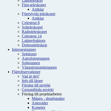
Låneteleskop
Finn-teleskopet
Artiklar
Fjärrstyrda teleskopet
Artiklar
Celestron 8
Solteleskopet
Radioteleskopet
Celestron 14
Latinrefraktorn
Dobsonteleskop
Intressegrupper
Sektioner
Astrofotogruppen
Solgruppen
Vägastronomigruppen
Fjärrobservationer
Vad är det?
Info till lärare
Förslag till projekt
Genomförda projekt
Förslag till projektarbeten
Månen - detaljstudier
Asteroider
Kometer