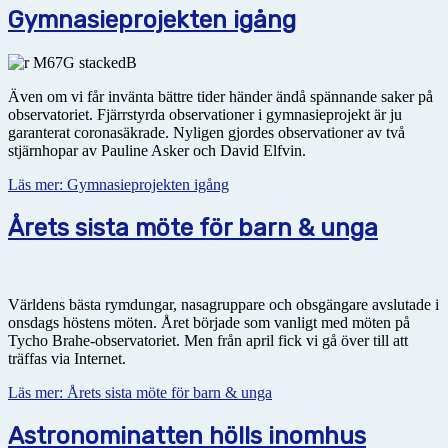
Gymnasieprojekten igång
Även om vi får invänta bättre tider händer ändå spännande saker på
observatoriet. Fjärrstyrda observationer i gymnasieprojekt är ju
garanterat coronasäkrade. Nyligen gjordes observationer av två
stjärnhopar av Pauline Asker och David Elfvin.
Läs mer: Gymnasieprojekten igång
Årets sista möte för barn & unga
Världens bästa rymdungar, nasagruppare och obsgängare avslutade i
onsdags höstens möten. Året började som vanligt med möten på
Tycho Brahe-observatoriet. Men från april fick vi gå över till att
träffas via Internet.
Läs mer: Årets sista möte för barn & unga
Astronominatten hölls inomhus