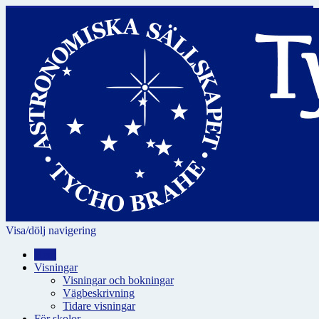
Visa/dölj navigering
Hem
Visningar
Visningar och bokningar
Vägbeskrivning
Tidare visningar
För skolor