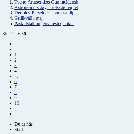
Tycho Årtusendets Gammeldansk
Astronomins dag - trotsade regnet
Det blev Perseider – som vanligt
Grillkväll i maj
Påskutställningens trestegsraket
Sida 1 av 36
1
2
3
4
...
6
7
8
9
10
Du är här:
Start