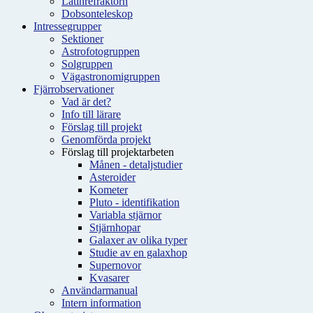
Latinrefraktorn
Dobsonteleskop
Intressegrupper
Sektioner
Astrofotogruppen
Solgruppen
Vägastronomigruppen
Fjärrobservationer
Vad är det?
Info till lärare
Förslag till projekt
Genomförda projekt
Förslag till projektarbeten
Månen - detaljstudier
Asteroider
Kometer
Pluto - identifikation
Variabla stjärnor
Stjärnhopar
Galaxer av olika typer
Studie av en galaxhop
Supernovor
Kvasarer
Användarmanual
Intern information