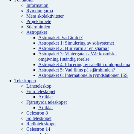
Information
Rymdungarna
Mera skolaktiviteter
Projektarbete
Stjärnhimlen
Astropaket
Astropaket: Vad är det?
Astropaket 1: Simulering av solsystemet
Astropaket 2: Hur varm är en stjärna?
Astropaket 3: Vintergatan - Vår kosmiska
omgivning i ständig rörelse
Astropaket 4: Placering av satellit i omloppsbana
Astropaket 5: Vad finns på stjärnhimlen?
Astropaket 6: Internationella rymdstationen ISS
Teleskopen
Låneteleskop
Finn-teleskopet
Artiklar
Fjärrstyrda teleskopet
Artiklar
Celestron 8
Solteleskopet
Radioteleskopet
Celestron 14