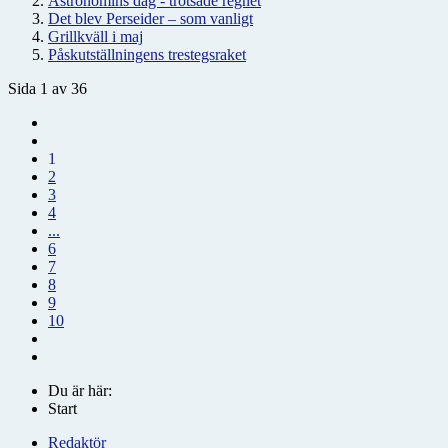
Astronomins dag - trotsade regnet
Det blev Perseider – som vanligt
Grillkväll i maj
Påskutställningens trestegsraket
Sida 1 av 36
1
2
3
4
...
6
7
8
9
10
Du är här:
Start
Redaktör