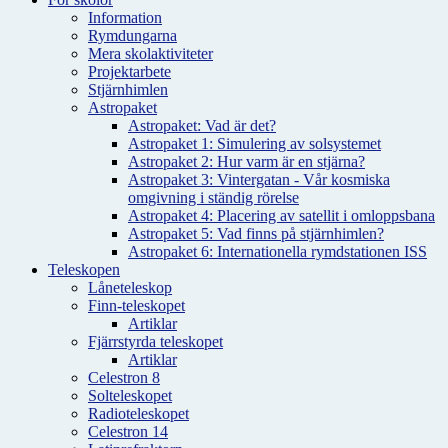
Information
Rymdungarna
Mera skolaktiviteter
Projektarbete
Stjärnhimlen
Astropaket
Astropaket: Vad är det?
Astropaket 1: Simulering av solsystemet
Astropaket 2: Hur varm är en stjärna?
Astropaket 3: Vintergatan - Vår kosmiska
omgivning i ständig rörelse
Astropaket 4: Placering av satellit i omloppsbana
Astropaket 5: Vad finns på stjärnhimlen?
Astropaket 6: Internationella rymdstationen ISS
Teleskopen
Låneteleskop
Finn-teleskopet
Artiklar
Fjärrstyrda teleskopet
Artiklar
Celestron 8
Solteleskopet
Radioteleskopet
Celestron 14