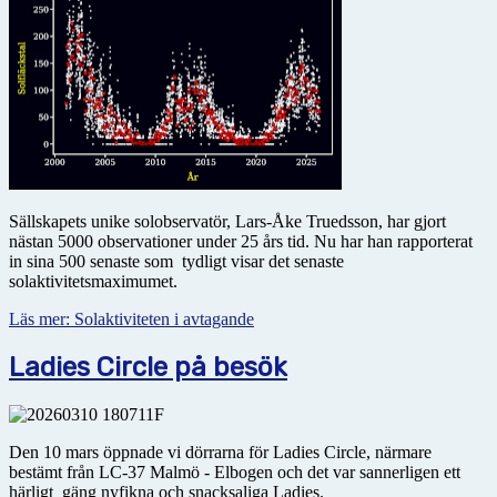
Sällskapets unike solobservatör, Lars-Åke Truedsson, har gjort
nästan 5000 observationer under 25 års tid. Nu har han rapporterat
in sina 500 senaste som tydligt visar det senaste
solaktivitetsmaximumet.
Läs mer: Solaktiviteten i avtagande
Ladies Circle på besök
Den 10 mars öppnade vi dörrarna för Ladies Circle, närmare
bestämt från LC-37 Malmö - Elbogen och det var sannerligen ett
härligt gäng nyfikna och snacksaliga Ladies.