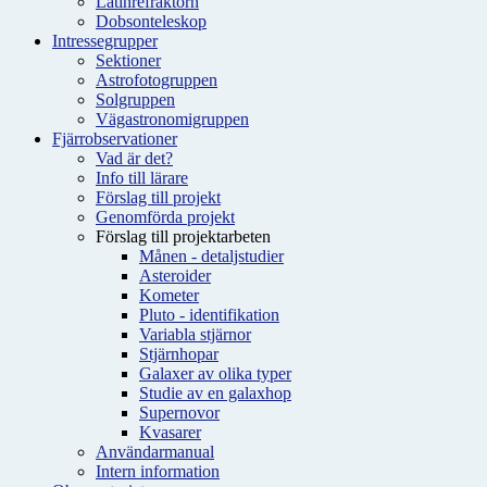
Latinrefraktorn
Dobsonteleskop
Intressegrupper
Sektioner
Astrofotogruppen
Solgruppen
Vägastronomigruppen
Fjärrobservationer
Vad är det?
Info till lärare
Förslag till projekt
Genomförda projekt
Förslag till projektarbeten
Månen - detaljstudier
Asteroider
Kometer
Pluto - identifikation
Variabla stjärnor
Stjärnhopar
Galaxer av olika typer
Studie av en galaxhop
Supernovor
Kvasarer
Användarmanual
Intern information