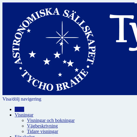
Visa/dölj navigering
Hem
Visningar
Visningar och bokningar
Vägbeskrivning
Tidare visningar
För skolor