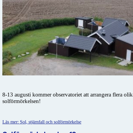
8-13 augusti kommer observatoriet att arrangera flera oli
solförmörkelsen!
Läs mer: Sol, stjärnfall och solförmörkelse