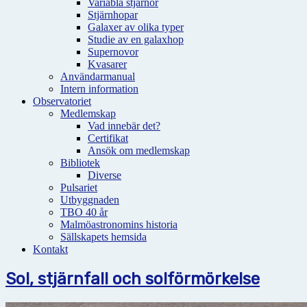
Variabla stjärnor
Stjärnhopar
Galaxer av olika typer
Studie av en galaxhop
Supernovor
Kvasarer
Användarmanual
Intern information
Observatoriet
Medlemskap
Vad innebär det?
Certifikat
Ansök om medlemskap
Bibliotek
Diverse
Pulsariet
Utbyggnaden
TBO 40 år
Malmöastronomins historia
Sällskapets hemsida
Kontakt
Sol, stjärnfall och solförmörkelse