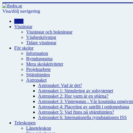
Visa/dölj navigering
Hem
Visningar
Visningar och bokningar
Vägbeskrivning
Tidare visningar
För skolor
Information
Rymdungarna
Mera skolaktiviteter
Projektarbete
Stjärnhimlen
Astropaket
Astropaket: Vad är det?
Astropaket 1: Simulering av solsystemet
Astropaket 2: Hur varm är en stjärna?
Astropaket 3: Vintergatan - Vår kosmiska omgivnin
Astropaket 4: Placering av satellit i omloppsbana
Astropaket 5: Vad finns på stjärnhimlen?
Astropaket 6: Internationella rymdstationen ISS
Teleskopen
Låneteleskop