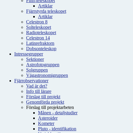
Finn-teleskopet
Artiklar
Fjärrstyrda teleskopet
Artiklar
Celestron 8
Solteleskopet
Radioteleskopet
Celestron 14
Latinrefraktorn
Dobsonteleskop
Intressegrupper
Sektioner
Astrofotogruppen
Solgruppen
Vägastronomigruppen
Fjärrobservationer
Vad är det?
Info till lärare
Förslag till projekt
Genomförda projekt
Förslag till projektarbeten
Månen - detaljstudier
Asteroider
Kometer
Pluto - identifikation