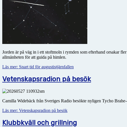
Jorden är på väg in i ett stoftmoln i rymden som efterhand orsakar fl
allmänheten för att guida på himlen.
Läs mer: Snart tid för augustistjärnfallen
Vetenskapsradion på besök
Camilla Widebäck från Sveriges Radio besökte nyligen Tycho Brahe-o
Läs mer: Vetenskapsradion på besök
Klubbkväll och grillning