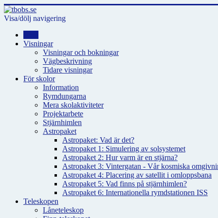
Visa/dölj navigering
Hem
Visningar
Visningar och bokningar
Vägbeskrivning
Tidare visningar
För skolor
Information
Rymdungarna
Mera skolaktiviteter
Projektarbete
Stjärnhimlen
Astropaket
Astropaket: Vad är det?
Astropaket 1: Simulering av solsystemet
Astropaket 2: Hur varm är en stjärna?
Astropaket 3: Vintergatan - Vår kosmiska omgivnin
Astropaket 4: Placering av satellit i omloppsbana
Astropaket 5: Vad finns på stjärnhimlen?
Astropaket 6: Internationella rymdstationen ISS
Teleskopen
Låneteleskop