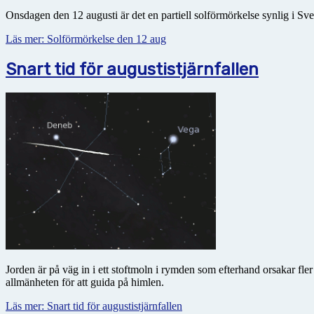
Onsdagen den 12 augusti är det en partiell solförmörkelse synlig i Sve
Läs mer: Solförmörkelse den 12 aug
Snart tid för augustistjärnfallen
Jorden är på väg in i ett stoftmoln i rymden som efterhand orsakar fl
allmänheten för att guida på himlen.
Läs mer: Snart tid för augustistjärnfallen