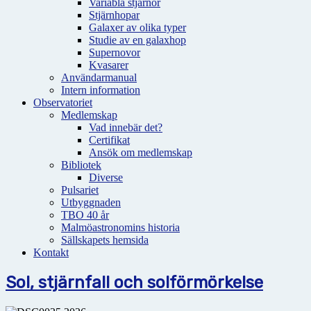
Variabla stjärnor
Stjärnhopar
Galaxer av olika typer
Studie av en galaxhop
Supernovor
Kvasarer
Användarmanual
Intern information
Observatoriet
Medlemskap
Vad innebär det?
Certifikat
Ansök om medlemskap
Bibliotek
Diverse
Pulsariet
Utbyggnaden
TBO 40 år
Malmöastronomins historia
Sällskapets hemsida
Kontakt
Sol, stjärnfall och solförmörkelse