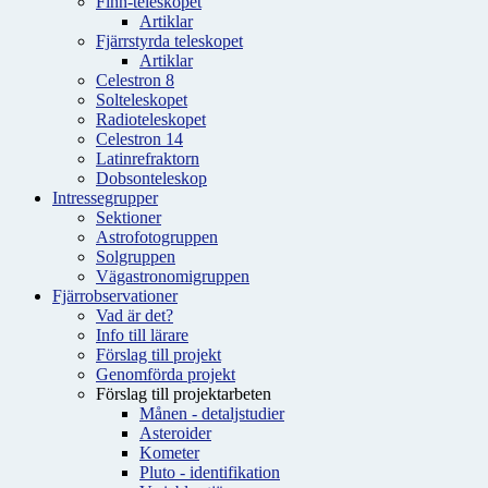
Finn-teleskopet
Artiklar
Fjärrstyrda teleskopet
Artiklar
Celestron 8
Solteleskopet
Radioteleskopet
Celestron 14
Latinrefraktorn
Dobsonteleskop
Intressegrupper
Sektioner
Astrofotogruppen
Solgruppen
Vägastronomigruppen
Fjärrobservationer
Vad är det?
Info till lärare
Förslag till projekt
Genomförda projekt
Förslag till projektarbeten
Månen - detaljstudier
Asteroider
Kometer
Pluto - identifikation