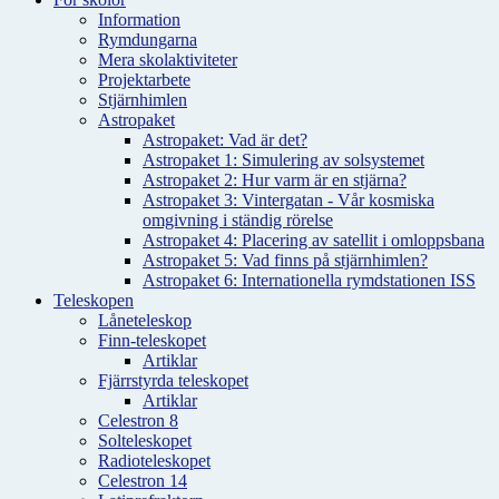
Information
Rymdungarna
Mera skolaktiviteter
Projektarbete
Stjärnhimlen
Astropaket
Astropaket: Vad är det?
Astropaket 1: Simulering av solsystemet
Astropaket 2: Hur varm är en stjärna?
Astropaket 3: Vintergatan - Vår kosmiska
omgivning i ständig rörelse
Astropaket 4: Placering av satellit i omloppsbana
Astropaket 5: Vad finns på stjärnhimlen?
Astropaket 6: Internationella rymdstationen ISS
Teleskopen
Låneteleskop
Finn-teleskopet
Artiklar
Fjärrstyrda teleskopet
Artiklar
Celestron 8
Solteleskopet
Radioteleskopet
Celestron 14