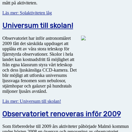
mått på aktiviteten.
Läs mer: Solaktiviteten låg
Universum till skolan!
Observatoriet har inför astronomiåret
2009 fått det särskilda uppdraget att
upplåta ett av våra stora teleskop för
fjärrstyrda observationer. Skolor i hela
landet kan kostnadsfritt få möjlighet att
från egna klassrum styra vårt teleskop
och dess ljuskänsliga CCD-kamera. Det
blir möjligt att utforska universums
ljussvaga fenomen som nebulosor,
stjärnhopar och galaxer på hundratals
miljoner ljusårs avstånd.
Läs mer: Universum till skolan!
Observatoriet renoveras inför 2009
Som förberedelse till 2009 års aktiviteter påbörjade Malmö kommun
under hösten 2008 en översyn och renovering av observatoriet.