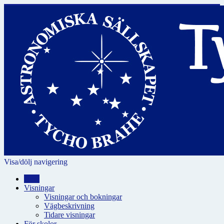
Visa/dölj navigering
Hem
Visningar
Visningar och bokningar
Vägbeskrivning
Tidare visningar
För skolor