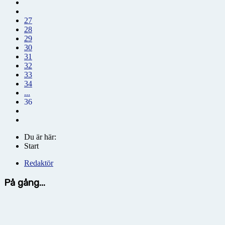
27
28
29
30
31
32
33
34
...
36
Du är här:
Start
Redaktör
På gång...