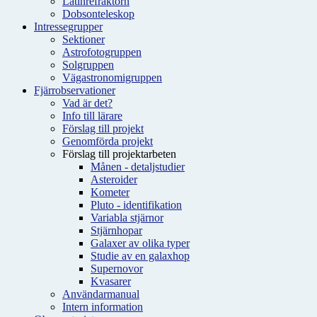
Latinrefraktorn
Dobsonteleskop
Intressegrupper
Sektioner
Astrofotogruppen
Solgruppen
Vägastronomigruppen
Fjärrobservationer
Vad är det?
Info till lärare
Förslag till projekt
Genomförda projekt
Förslag till projektarbeten
Månen - detaljstudier
Asteroider
Kometer
Pluto - identifikation
Variabla stjärnor
Stjärnhopar
Galaxer av olika typer
Studie av en galaxhop
Supernovor
Kvasarer
Användarmanual
Intern information