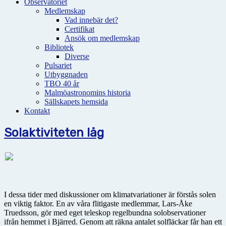
Observatoriet
Medlemskap
Vad innebär det?
Certifikat
Ansök om medlemskap
Bibliotek
Diverse
Pulsariet
Utbyggnaden
TBO 40 år
Malmöastronomins historia
Sällskapets hemsida
Kontakt
Solaktiviteten låg
I dessa tider med diskussioner om klimatvariationer är förstås solen
en viktig faktor. En av våra flitigaste medlemmar, Lars-Åke
Truedsson, gör med eget teleskop regelbundna solobservationer
ifrån hemmet i Bjärred. Genom att räkna antalet solfläckar får han ett