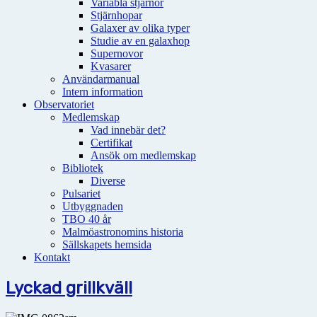
Variabla stjärnor
Stjärnhopar
Galaxer av olika typer
Studie av en galaxhop
Supernovor
Kvasarer
Användarmanual
Intern information
Observatoriet
Medlemskap
Vad innebär det?
Certifikat
Ansök om medlemskap
Bibliotek
Diverse
Pulsariet
Utbyggnaden
TBO 40 år
Malmöastronomins historia
Sällskapets hemsida
Kontakt
Lyckad grillkväll