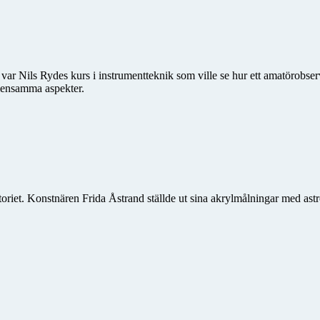
 var Nils Rydes kurs i instrumentteknik som ville se hur ett amatörobse
emensamma aspekter.
vatoriet. Konstnären Frida Åstrand ställde ut sina akrylmålningar med as