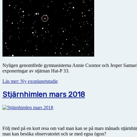
Nyligen genomförde gymnasisterna Annie Csomor och Jesper Samuelss
exponeringar av stjärnan Hat-P 33.
Läs mer: Ny exoplanetstudie
Stjärnhimlen mars 2018
Följ med på en kort resa om vad man kan se på mars månads stjärnhimm
man kan besöka observatoriet och se med egna ögon?