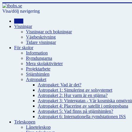
Visa/dölj navigering
Hem
Visningar
Visningar och bokningar
Vägbeskrivning
Tidare visningar
För skolor
Information
Rymdungarna
Mera skolaktiviteter
Projektarbete
Stjärnhimlen
Astropaket
Astropaket: Vad är det?
Astropaket 1: Simulering av solsystemet
Astropaket 2: Hur varm är en stjärna?
Astropaket 3: Vintergatan - Vår kosmiska omgivnin
Astropaket 4: Placering av satellit i omloppsbana
Astropaket 5: Vad finns på stjärnhimlen?
Astropaket 6: Internationella rymdstationen ISS
Teleskopen
Låneteleskop