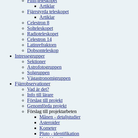
Finn-teleskopet
Artiklar
Fjärrstyrda teleskopet
Artiklar
Celestron 8
Solteleskopet
Radioteleskopet
Celestron 14
Latinrefraktorn
Dobsonteleskop
Intressegrupper
Sektioner
Astrofotogruppen
Solgruppen
Vägastronomigruppen
Fjärrobservationer
Vad är det?
Info till lärare
Förslag till projekt
Genomförda projekt
Förslag till projektarbeten
Månen - detaljstudier
Asteroider
Kometer
Pluto - identifikation