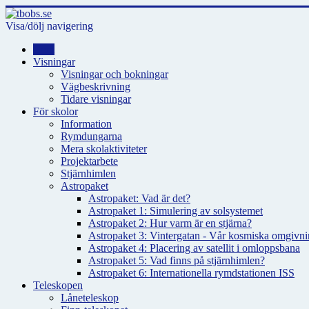
Visa/dölj navigering
Hem
Visningar
Visningar och bokningar
Vägbeskrivning
Tidare visningar
För skolor
Information
Rymdungarna
Mera skolaktiviteter
Projektarbete
Stjärnhimlen
Astropaket
Astropaket: Vad är det?
Astropaket 1: Simulering av solsystemet
Astropaket 2: Hur varm är en stjärna?
Astropaket 3: Vintergatan - Vår kosmiska omgivnin
Astropaket 4: Placering av satellit i omloppsbana
Astropaket 5: Vad finns på stjärnhimlen?
Astropaket 6: Internationella rymdstationen ISS
Teleskopen
Låneteleskop