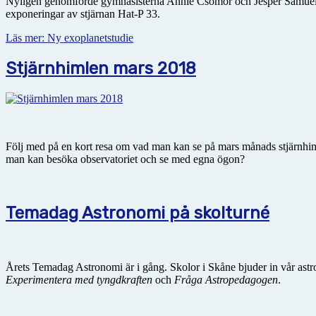
Nyligen genomförde gymnasisterna Annie Csomor och Jesper Samuelss
exponeringar av stjärnan Hat-P 33.
Läs mer: Ny exoplanetstudie
Stjärnhimlen mars 2018
Följ med på en kort resa om vad man kan se på mars månads stjärnhimm
man kan besöka observatoriet och se med egna ögon?
Temadag Astronomi på skolturné
Årets Temadag Astronomi är i gång. Skolor i Skåne bjuder in vår astr
Experimentera med tyngdkraften
och
Fråga Astropedagogen
.