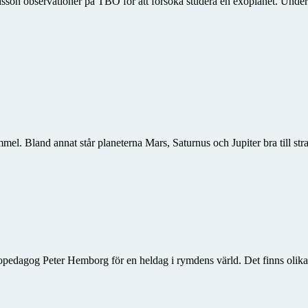
on observationer på TBO för att försöka studera en exoplanet. Under
el. Bland annat står planeterna Mars, Saturnus och Jupiter bra till st
opedagog Peter Hemborg för en heldag i rymdens värld. Det finns olika 