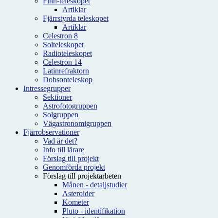
Finn-teleskopet
Artiklar
Fjärrstyrda teleskopet
Artiklar
Celestron 8
Solteleskopet
Radioteleskopet
Celestron 14
Latinrefraktorn
Dobsonteleskop
Intressegrupper
Sektioner
Astrofotogruppen
Solgruppen
Vägastronomigruppen
Fjärrobservationer
Vad är det?
Info till lärare
Förslag till projekt
Genomförda projekt
Förslag till projektarbeten
Månen - detaljstudier
Asteroider
Kometer
Pluto - identifikation