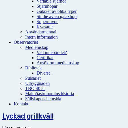
Variabla stjärnor
Stjärnhopar
Galaxer av olika typer
Studie av en galaxhop
Supernovor
Kvasarer
Användarmanual
Intern information
Observatoriet
Medlemskap
Vad innebär det?
Certifikat
Ansök om medlemskap
Bibliotek
Diverse
Pulsariet
Utbyggnaden
TBO 40 år
Malmöastronomins historia
Sällskapets hemsida
Kontakt
Lyckad grillkväll