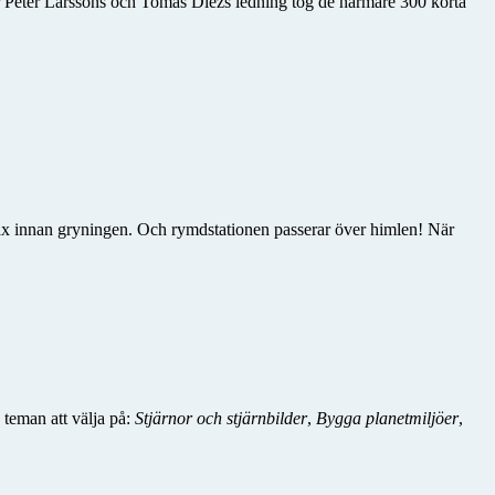
 Peter Larssons och Tomas Diezs ledning tog de närmare 300 korta
rax innan gryningen. Och rymdstationen passerar över himlen! När
teman att välja på:
Stjärnor och stjärnbilder
,
Bygga planetmiljöer
,