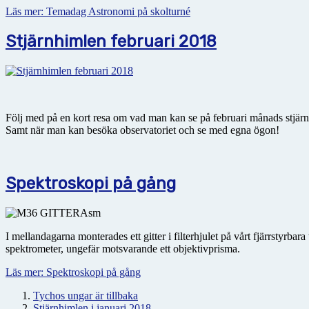
Läs mer: Temadag Astronomi på skolturné
Stjärnhimlen februari 2018
Följ med på en kort resa om vad man kan se på februari månads stjärn
Samt när man kan besöka observatoriet och se med egna ögon!
Spektroskopi på gång
I mellandagarna monterades ett gitter i filterhjulet på vårt fjärrstyrba
spektrometer, ungefär motsvarande ett objektivprisma.
Läs mer: Spektroskopi på gång
Tychos ungar är tillbaka
Stjärnhimlen i januari 2018