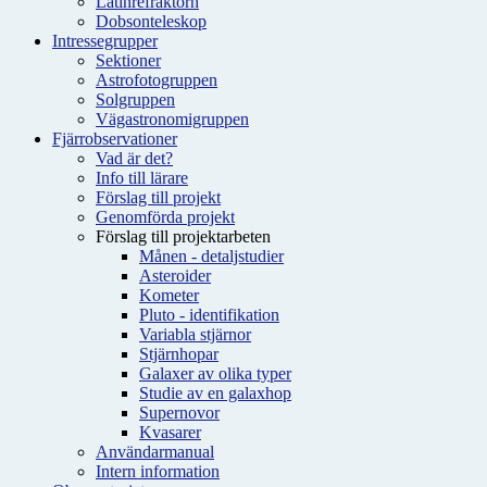
Latinrefraktorn
Dobsonteleskop
Intressegrupper
Sektioner
Astrofotogruppen
Solgruppen
Vägastronomigruppen
Fjärrobservationer
Vad är det?
Info till lärare
Förslag till projekt
Genomförda projekt
Förslag till projektarbeten
Månen - detaljstudier
Asteroider
Kometer
Pluto - identifikation
Variabla stjärnor
Stjärnhopar
Galaxer av olika typer
Studie av en galaxhop
Supernovor
Kvasarer
Användarmanual
Intern information