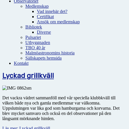
Observatoriet
Medlemskap
Vad innebär det?
Certifikat
Ansök om medlemskap
Bibliotek
Diverse
Pulsariet
Utbyggnaden
TBO 40 år
Malmöastronomins historia
Sällskapets hemsida
Kontakt
Lyckad grillkväll
Det vackra vädret sammanföll med vår speciella klubbkväll till
vilken både nya och gamla medlemmar var välkomna.
Uppslutningen var lika god som hamburgarna och korvarna. Det
blev mycket samvaro och också en del observationer på den
långsamt mörknande himlen.
Läs mer: Lyckad grillkväll