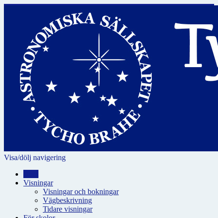
Visa/dölj navigering
Hem
Visningar
Visningar och bokningar
Vägbeskrivning
Tidare visningar
För skolor