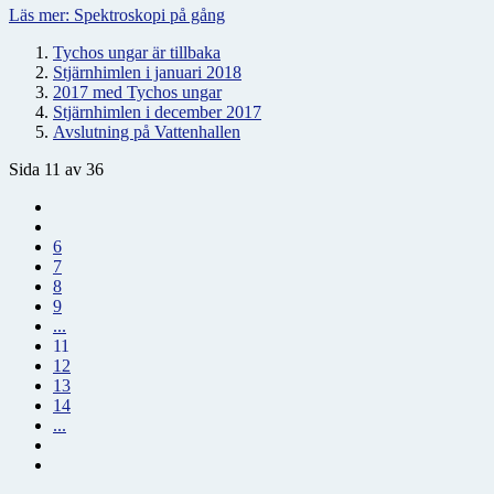
Läs mer: Spektroskopi på gång
Tychos ungar är tillbaka
Stjärnhimlen i januari 2018
2017 med Tychos ungar
Stjärnhimlen i december 2017
Avslutning på Vattenhallen
Sida 11 av 36
6
7
8
9
...
11
12
13
14
...