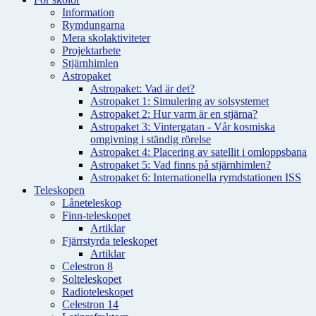
Information
Rymdungarna
Mera skolaktiviteter
Projektarbete
Stjärnhimlen
Astropaket
Astropaket: Vad är det?
Astropaket 1: Simulering av solsystemet
Astropaket 2: Hur varm är en stjärna?
Astropaket 3: Vintergatan - Vår kosmiska
omgivning i ständig rörelse
Astropaket 4: Placering av satellit i omloppsbana
Astropaket 5: Vad finns på stjärnhimlen?
Astropaket 6: Internationella rymdstationen ISS
Teleskopen
Låneteleskop
Finn-teleskopet
Artiklar
Fjärrstyrda teleskopet
Artiklar
Celestron 8
Solteleskopet
Radioteleskopet
Celestron 14