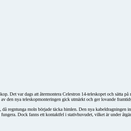
eskop. Det var dags att återmontera Celestron 14-teleskopet och sätta på 
n av den nya teleskopmonteringen gick utmärkt och ger lovande framtids
g, då regntunga moln började täcka himlen. Den nya kabeldragningen in 
fungera. Dock fanns ett kontaktfel i stativhuvudet, vilket är under åtgä