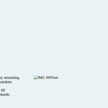
ny utrustning.
utsikter.
till
rdande.