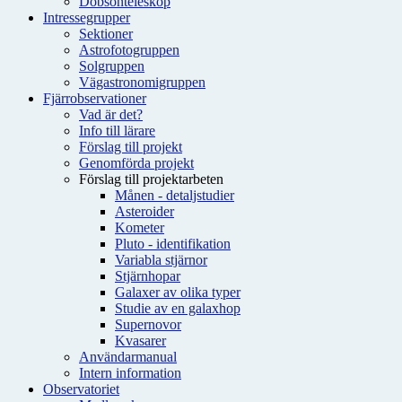
Dobsonteleskop
Intressegrupper
Sektioner
Astrofotogruppen
Solgruppen
Vägastronomigruppen
Fjärrobservationer
Vad är det?
Info till lärare
Förslag till projekt
Genomförda projekt
Förslag till projektarbeten
Månen - detaljstudier
Asteroider
Kometer
Pluto - identifikation
Variabla stjärnor
Stjärnhopar
Galaxer av olika typer
Studie av en galaxhop
Supernovor
Kvasarer
Användarmanual
Intern information
Observatoriet