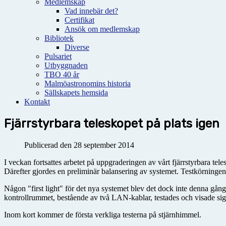
Medlemskap
Vad innebär det?
Certifikat
Ansök om medlemskap
Bibliotek
Diverse
Pulsariet
Utbyggnaden
TBO 40 år
Malmöastronomins historia
Sällskapets hemsida
Kontakt
Fjärrstyrbara teleskopet på plats igen
Publicerad den 28 september 2014
I veckan fortsattes arbetet på uppgraderingen av vårt fjärrstyrbara tel
Därefter gjordes en preliminär balansering av systemet. Testkörninge
Någon "first light" för det nya systemet blev det dock inte denna gån
kontrollrummet, bestående av två LAN-kablar, testades och visade sig 
Inom kort kommer de första verkliga testerna på stjärnhimmel.