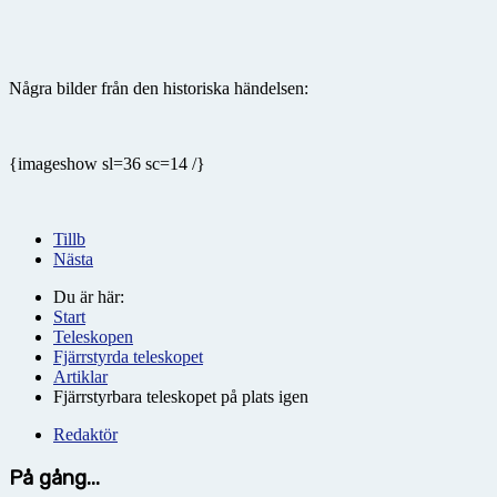
Några bilder från den historiska händelsen:
{imageshow sl=36 sc=14 /}
Tillb
Nästa
Du är här:
Start
Teleskopen
Fjärrstyrda teleskopet
Artiklar
Fjärrstyrbara teleskopet på plats igen
Redaktör
På gång...