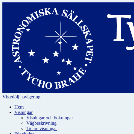
Visa/dölj navigering
Hem
Visningar
Visningar och bokningar
Vägbeskrivning
Tidare visningar
För skolor