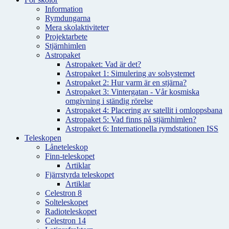
Information
Rymdungarna
Mera skolaktiviteter
Projektarbete
Stjärnhimlen
Astropaket
Astropaket: Vad är det?
Astropaket 1: Simulering av solsystemet
Astropaket 2: Hur varm är en stjärna?
Astropaket 3: Vintergatan - Vår kosmiska
omgivning i ständig rörelse
Astropaket 4: Placering av satellit i omloppsbana
Astropaket 5: Vad finns på stjärnhimlen?
Astropaket 6: Internationella rymdstationen ISS
Teleskopen
Låneteleskop
Finn-teleskopet
Artiklar
Fjärrstyrda teleskopet
Artiklar
Celestron 8
Solteleskopet
Radioteleskopet
Celestron 14