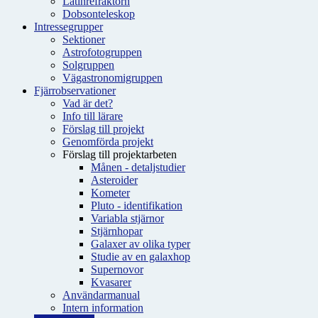
Latinrefraktorn
Dobsonteleskop
Intressegrupper
Sektioner
Astrofotogruppen
Solgruppen
Vägastronomigruppen
Fjärrobservationer
Vad är det?
Info till lärare
Förslag till projekt
Genomförda projekt
Förslag till projektarbeten
Månen - detaljstudier
Asteroider
Kometer
Pluto - identifikation
Variabla stjärnor
Stjärnhopar
Galaxer av olika typer
Studie av en galaxhop
Supernovor
Kvasarer
Användarmanual
Intern information