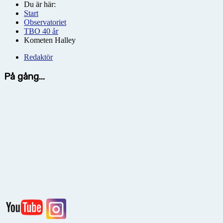
Du är här:
Start
Observatoriet
TBO 40 år
Kometen Halley
Redaktör
På gång...