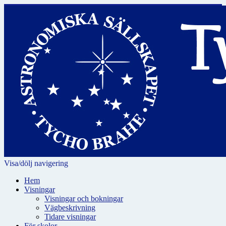
Visa/dölj navigering
Hem
Visningar
Visningar och bokningar
Vägbeskrivning
Tidare visningar
För skolor