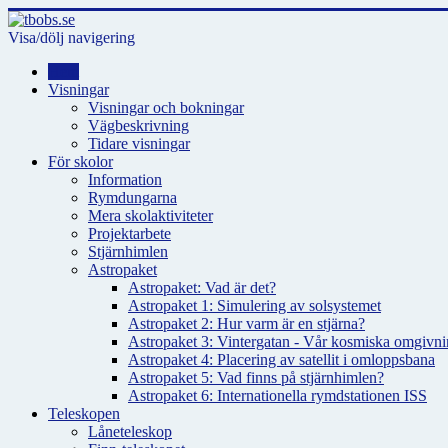
Visa/dölj navigering
Hem
Visningar
Visningar och bokningar
Vägbeskrivning
Tidare visningar
För skolor
Information
Rymdungarna
Mera skolaktiviteter
Projektarbete
Stjärnhimlen
Astropaket
Astropaket: Vad är det?
Astropaket 1: Simulering av solsystemet
Astropaket 2: Hur varm är en stjärna?
Astropaket 3: Vintergatan - Vår kosmiska omgivnin
Astropaket 4: Placering av satellit i omloppsbana
Astropaket 5: Vad finns på stjärnhimlen?
Astropaket 6: Internationella rymdstationen ISS
Teleskopen
Låneteleskop