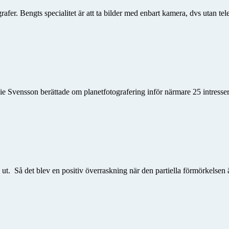
fer. Bengts specialitet är att ta bilder med enbart kamera, dvs utan tele
nie Svensson berättade om planetfotografering inför närmare 25 intres
a ut. Så det blev en positiv över­raskning när den partiella förmörkels