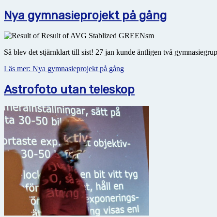
Nya gymnasieprojekt på gång
Så blev det stjärnklart till sist! 27 jan kunde äntligen två gymnasiegr
Läs mer: Nya gymnasieprojekt på gång
Astrofoto utan teleskop