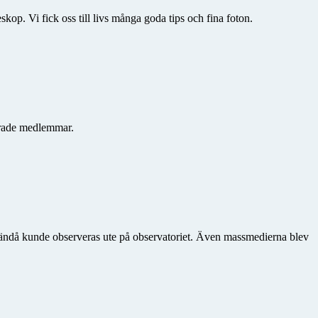
skop. Vi fick oss till livs många goda tips och fina foton.
serade medlemmar.
en ändå kunde observeras ute på observatoriet. Även massmedierna blev