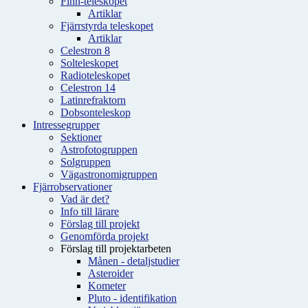
Finn-teleskopet
Artiklar
Fjärrstyrda teleskopet
Artiklar
Celestron 8
Solteleskopet
Radioteleskopet
Celestron 14
Latinrefraktorn
Dobsonteleskop
Intressegrupper
Sektioner
Astrofotogruppen
Solgruppen
Vägastronomigruppen
Fjärrobservationer
Vad är det?
Info till lärare
Förslag till projekt
Genomförda projekt
Förslag till projektarbeten
Månen - detaljstudier
Asteroider
Kometer
Pluto - identifikation