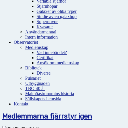
Variabla stjärnor
Stjärnhopar
Galaxer av olika typer
Studie av en galaxhop
Supernovor
Kvasarer
Användarmanual
Intern information
Observatoriet
Medlemskap
Vad innebär det?
Certifikat
Ansök om medlemskap
Bibliotek
Diverse
Pulsariet
Utbyggnaden
TBO 40 år
Malmöastronomins historia
Sällskapets hemsida
Kontakt
Medlemmarna fjärrstyr igen