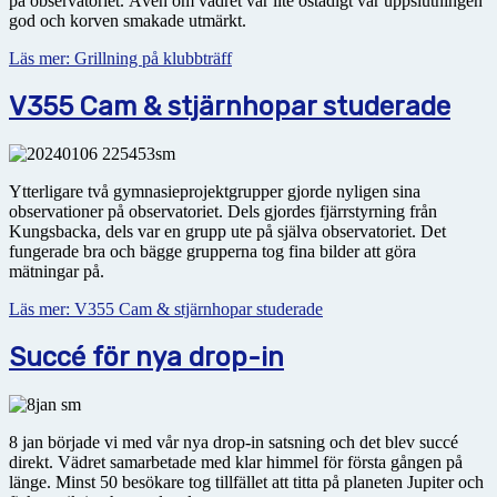
på observatoriet. Även om vädret var lite ostadigt var uppslutningen
god och korven smakade utmärkt.
Läs mer: Grillning på klubbträff
V355 Cam & stjärnhopar studerade
Ytterligare två gymnasieprojektgrupper gjorde nyligen sina
observationer på observatoriet. Dels gjordes fjärrstyrning från
Kungsbacka, dels var en grupp ute på själva observatoriet. Det
fungerade bra och bägge grupperna tog fina bilder att göra
mätningar på.
Läs mer: V355 Cam & stjärnhopar studerade
Succé för nya drop-in
8 jan började vi med vår nya drop-in satsning och det blev succé
direkt. Vädret samarbetade med klar himmel för första gången på
länge. Minst 50 besökare tog tillfället att titta på planeten Jupiter och