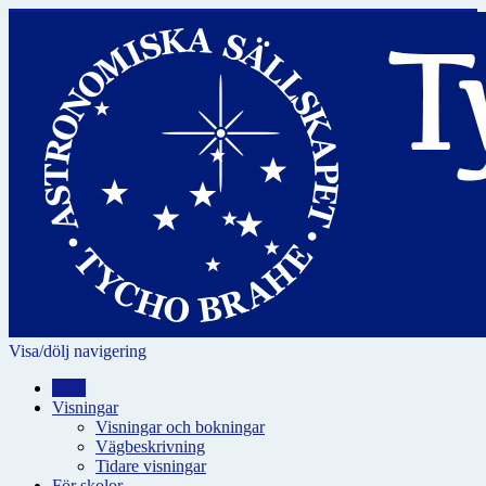
Visa/dölj navigering
Hem
Visningar
Visningar och bokningar
Vägbeskrivning
Tidare visningar
För skolor