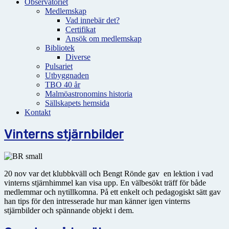
Observatoriet
Medlemskap
Vad innebär det?
Certifikat
Ansök om medlemskap
Bibliotek
Diverse
Pulsariet
Utbyggnaden
TBO 40 år
Malmöastronomins historia
Sällskapets hemsida
Kontakt
Vinterns stjärnbilder
20 nov var det klubbkväll och Bengt Rönde gav en lektion i vad
vinterns stjärnhimmel kan visa upp. En välbesökt träff för både
medlemmar och nytillkomna. På ett enkelt och pedagogiskt sätt gav
han tips för den intresserade hur man känner igen vinterns
stjärnbilder och spännande objekt i dem.