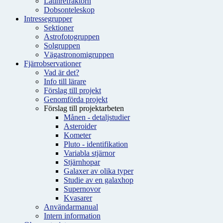
Latinrefraktorn
Dobsonteleskop
Intressegrupper
Sektioner
Astrofotogruppen
Solgruppen
Vägastronomigruppen
Fjärrobservationer
Vad är det?
Info till lärare
Förslag till projekt
Genomförda projekt
Förslag till projektarbeten
Månen - detaljstudier
Asteroider
Kometer
Pluto - identifikation
Variabla stjärnor
Stjärnhopar
Galaxer av olika typer
Studie av en galaxhop
Supernovor
Kvasarer
Användarmanual
Intern information