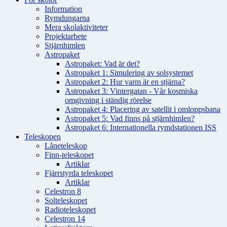
Information
Rymdungarna
Mera skolaktiviteter
Projektarbete
Stjärnhimlen
Astropaket
Astropaket: Vad är det?
Astropaket 1: Simulering av solsystemet
Astropaket 2: Hur varm är en stjärna?
Astropaket 3: Vintergatan - Vår kosmiska
omgivning i ständig rörelse
Astropaket 4: Placering av satellit i omloppsbana
Astropaket 5: Vad finns på stjärnhimlen?
Astropaket 6: Internationella rymdstationen ISS
Teleskopen
Låneteleskop
Finn-teleskopet
Artiklar
Fjärrstyrda teleskopet
Artiklar
Celestron 8
Solteleskopet
Radioteleskopet
Celestron 14