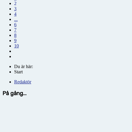
2
3
4
...
6
7
8
9
10
Du är här:
Start
Redaktör
På gång...