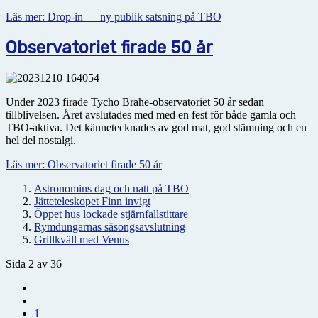
Läs mer: Drop-in — ny publik satsning på TBO
Observatoriet firade 50 år
Under 2023 firade Tycho Brahe-observatoriet 50 år sedan
tillblivelsen. Året avslutades med med en fest för både gamla och
TBO-aktiva. Det kännetecknades av god mat, god stämning och en
hel del nostalgi.
Läs mer: Observatoriet firade 50 år
Astronomins dag och natt på TBO
Jätteteleskopet Finn invigt
Öppet hus lockade stjärnfallstittare
Rymdungarnas säsongsavslutning
Grillkväll med Venus
Sida 2 av 36
1