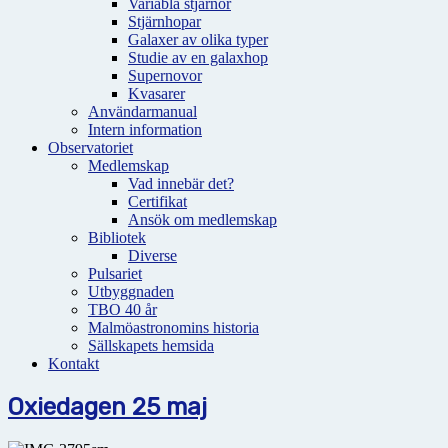
Variabla stjärnor
Stjärnhopar
Galaxer av olika typer
Studie av en galaxhop
Supernovor
Kvasarer
Användarmanual
Intern information
Observatoriet
Medlemskap
Vad innebär det?
Certifikat
Ansök om medlemskap
Bibliotek
Diverse
Pulsariet
Utbyggnaden
TBO 40 år
Malmöastronomins historia
Sällskapets hemsida
Kontakt
Oxiedagen 25 maj