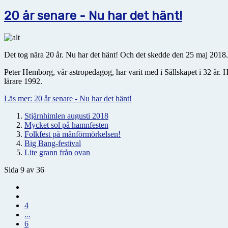
20 år senare - Nu har det hänt!
Det tog nära 20 år. Nu har det hänt! Och det skedde den 25 maj 2018.
Peter Hemborg, vår astropedagog, har varit med i Sällskapet i 32 år. 
lärare 1992.
Läs mer: 20 år senare - Nu har det hänt!
Stjärnhimlen augusti 2018
Mycket sol på hamnfesten
Folkfest på månförmörkelsen!
Big Bang-festival
Lite grann från ovan
Sida 9 av 36
4
...
6