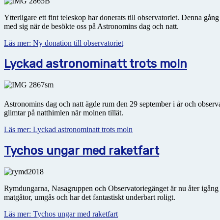
Ytterligare ett fint teleskop har donerats till observatoriet. Denna 
med sig när de besökte oss på Astronomins dag och natt.
Läs mer: Ny donation till observatoriet
Lyckad astronominatt trots moln
Astronomins dag och natt ägde rum den 29 september i år och observa
glimtar på natthimlen när molnen tillät.
Läs mer: Lyckad astronominatt trots moln
Tychos ungar med raketfart
Rymdungarna, Nasagruppen och Observatoriegänget är nu åter igån
matgåtor, umgås och har det fantastiskt underbart roligt.
Läs mer: Tychos ungar med raketfart