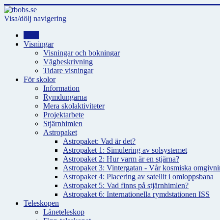
Visa/dölj navigering
Hem
Visningar
Visningar och bokningar
Vägbeskrivning
Tidare visningar
För skolor
Information
Rymdungarna
Mera skolaktiviteter
Projektarbete
Stjärnhimlen
Astropaket
Astropaket: Vad är det?
Astropaket 1: Simulering av solsystemet
Astropaket 2: Hur varm är en stjärna?
Astropaket 3: Vintergatan - Vår kosmiska omgivnin
Astropaket 4: Placering av satellit i omloppsbana
Astropaket 5: Vad finns på stjärnhimlen?
Astropaket 6: Internationella rymdstationen ISS
Teleskopen
Låneteleskop