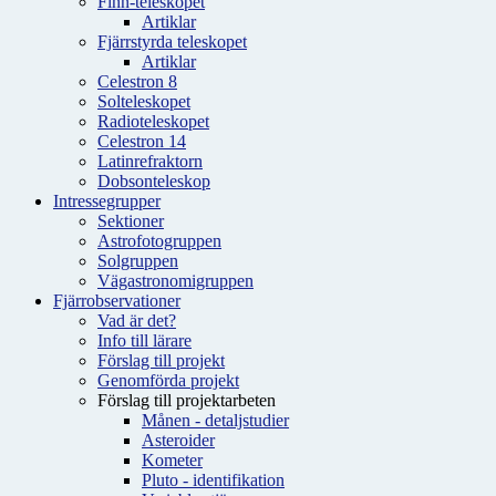
Finn-teleskopet
Artiklar
Fjärrstyrda teleskopet
Artiklar
Celestron 8
Solteleskopet
Radioteleskopet
Celestron 14
Latinrefraktorn
Dobsonteleskop
Intressegrupper
Sektioner
Astrofotogruppen
Solgruppen
Vägastronomigruppen
Fjärrobservationer
Vad är det?
Info till lärare
Förslag till projekt
Genomförda projekt
Förslag till projektarbeten
Månen - detaljstudier
Asteroider
Kometer
Pluto - identifikation