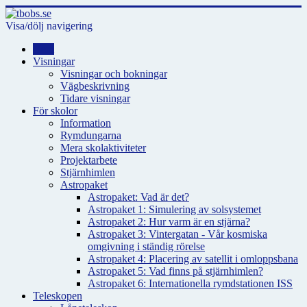
Visa/dölj navigering
Hem
Visningar
Visningar och bokningar
Vägbeskrivning
Tidare visningar
För skolor
Information
Rymdungarna
Mera skolaktiviteter
Projektarbete
Stjärnhimlen
Astropaket
Astropaket: Vad är det?
Astropaket 1: Simulering av solsystemet
Astropaket 2: Hur varm är en stjärna?
Astropaket 3: Vintergatan - Vår kosmiska
omgivning i ständig rörelse
Astropaket 4: Placering av satellit i omloppsbana
Astropaket 5: Vad finns på stjärnhimlen?
Astropaket 6: Internationella rymdstationen ISS
Teleskopen