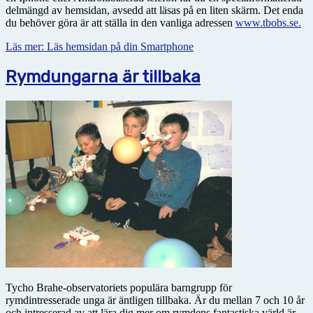
delmängd av hemsidan, avsedd att läsas på en liten skärm. Det enda
du behöver göra är att ställa in den vanliga adressen
www.tbobs.se.
Läs mer: Läs hemsidan på din Smartphone
Rymdungarna är tillbaka
Tycho Brahe-observatoriets populära barngrupp för
rymdintresserade unga är äntligen tillbaka. Är du mellan 7 och 10 år
och intresserad av att lära dig mer om rymdens fantastiska värld är