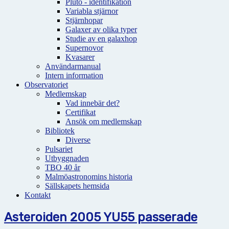
Pluto - identifikation
Variabla stjärnor
Stjärnhopar
Galaxer av olika typer
Studie av en galaxhop
Supernovor
Kvasarer
Användarmanual
Intern information
Observatoriet
Medlemskap
Vad innebär det?
Certifikat
Ansök om medlemskap
Bibliotek
Diverse
Pulsariet
Utbyggnaden
TBO 40 år
Malmöastronomins historia
Sällskapets hemsida
Kontakt
Asteroiden 2005 YU55 passerade