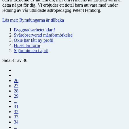
detta något för dig. Vi erbjuder ett tiotal barn att vara med under
ledning av vår utbildade astropedagog Peter Hemborg.
Läs mer: Rymdungarna är tillbaka
Byggnadsarbetet klart!
Svårobserverad månförmörkelse
Oxie har fått ny profil
Huset tar form
Stjärnhimlen i april
Sida 31 av 36
26
27
28
29
...
31
32
33
34
...