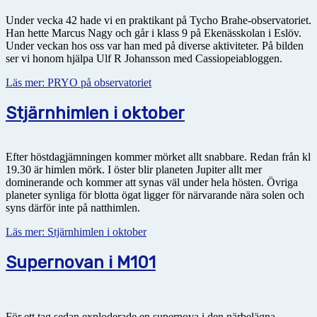
Under vecka 42 hade vi en praktikant på Tycho Brahe-observatoriet.
Han hette Marcus Nagy och går i klass 9 på Ekenässkolan i Eslöv.
Under veckan hos oss var han med på diverse aktiviteter. På bilden
ser vi honom hjälpa Ulf R Johansson med Cassiopeiabloggen.
Läs mer: PRYO på observatoriet
Stjärnhimlen i oktober
Efter höstdagjämningen kommer mörket allt snabbare. Redan från kl
19.30 är himlen mörk. I öster blir planeten Jupiter allt mer
dominerande och kommer att synas väl under hela hösten. Övriga
planeter synliga för blotta ögat ligger för närvarande nära solen och
syns därför inte på natthimlen.
Läs mer: Stjärnhimlen i oktober
Supernovan i M101
För ett tag sedan exploderade en supernova i den närbelägna