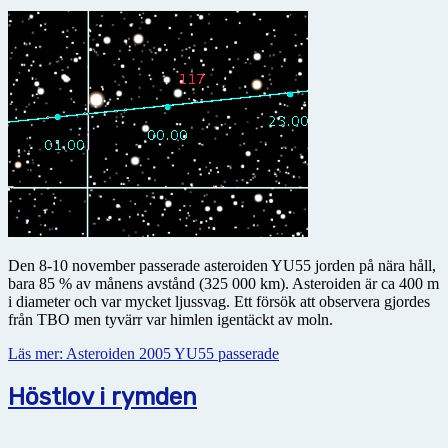
Den 8-10 november passerade asteroiden YU55 jorden på nära håll,
bara 85 % av månens avstånd (325 000 km). Asteroiden är ca 400 m
i diameter och var mycket ljussvag. Ett försök att observera gjordes
från TBO men tyvärr var himlen igentäckt av moln.
Läs mer: Asteroiden 2005 YU55 passerade
Höstlov i rymden