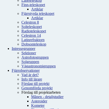
Låneteleskop
Finn-teleskopet
Artiklar
Fjärrstyrda teleskopet
Artiklar
Celestron 8
Solteleskopet
Radioteleskopet
Celestron 14
Latinrefraktorn
Dobsonteleskop
Intressegrupper
Sektioner
Astrofotogruppen
Solgruppen
Vägastronomigruppen
Fjärrobservationer
Vad är det?
Info till lärare
Förslag till projekt
Genomförda projekt
Förslag till projektarbeten
Månen - detaljstudier
Asteroider
Kometer