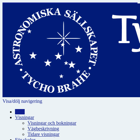
Visa/dölj navigering
Hem
Visningar
Visningar och bokningar
Vägbeskrivning
Tidare visningar
För skolor