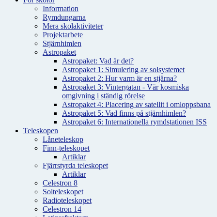
Information
Rymdungarna
Mera skolaktiviteter
Projektarbete
Stjärnhimlen
Astropaket
Astropaket: Vad är det?
Astropaket 1: Simulering av solsystemet
Astropaket 2: Hur varm är en stjärna?
Astropaket 3: Vintergatan - Vår kosmiska
omgivning i ständig rörelse
Astropaket 4: Placering av satellit i omloppsbana
Astropaket 5: Vad finns på stjärnhimlen?
Astropaket 6: Internationella rymdstationen ISS
Teleskopen
Låneteleskop
Finn-teleskopet
Artiklar
Fjärrstyrda teleskopet
Artiklar
Celestron 8
Solteleskopet
Radioteleskopet
Celestron 14