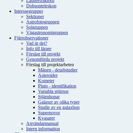
Latinrefraktorn
Dobsonteleskop
Intressegrupper
Sektioner
Astrofotogruppen
Solgruppen
Vägastronomigruppen
Fjärrobservationer
Vad är det?
Info till lärare
Förslag till projekt
Genomförda projekt
Förslag till projektarbeten
Månen - detaljstudier
Asteroider
Kometer
Pluto - identifikation
Variabla stjärnor
Stjärnhopar
Galaxer av olika typer
Studie av en galaxhop
Supernovor
Kvasarer
Användarmanual
Intern information