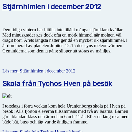
Stjärnhimlen i december 2012
Den tidiga vintern har hittills inte tillåtit många stjärnklara kvällar.
Med minusgrader ges dock ofta en mörk himmel när molnen väl
dragit bort. Årets längsta nätter ger då en mycket rik stjärnhimmel, i
år dominerad av planeten Jupiter. 12-15 dec syns meteorsvärmen
Geminiderna som denna gång slipper att störas av månljus.
Läs mer: Stjärnhimlen i december 2012
Skola från Tychos Hven på besök
I torsdags i förra veckan kom hela Uranienborgs skola på Hven på
besök! Alla fjorton eleverna tillsammans med två av lärarna. Barnen
går i blandad klass och är mellan 6 och 11 år. Efter en lång resa med
både båt, buss och tåg var de äntligen framme.
Läs mer: Skola från Tychos Hven på besök