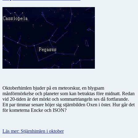
Oktoberhimlen bjuder på en meteorskur, en blygsam
månförmörkelse och planeter som kan betraktas före midnatt. Redan
vid 20-tiden är det mörkt och sommartriangeln ses då fortfarande.
Ett par timmar senare höjer sig stjärnbilden Oxen i öster. Hur går det
för kometerna Encke och ISON?
Läs mer: Stjärnhimlen i oktober