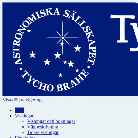
Visa/dölj navigering
Hem
Visningar
Visningar och bokningar
Vägbeskrivning
Tidare visningar
För skolor