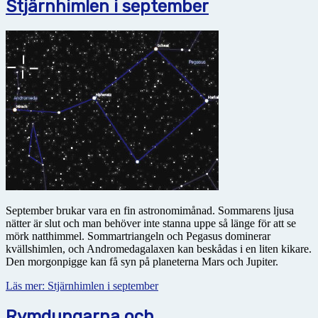
Stjärnhimlen i september
September brukar vara en fin astronomimånad. Sommarens ljusa
nätter är slut och man behöver inte stanna uppe så länge för att se
mörk natthimmel. Sommartriangeln och Pegasus dominerar
kvällshimlen, och Andromedagalaxen kan beskådas i en liten kikare.
Den morgonpigge kan få syn på planeterna Mars och Jupiter.
Läs mer: Stjärnhimlen i september
Rymdungarna och