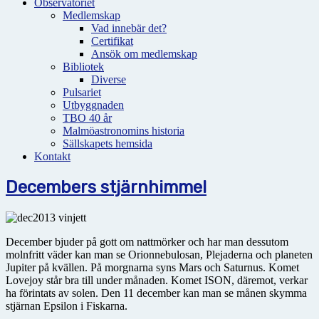
Observatoriet
Medlemskap
Vad innebär det?
Certifikat
Ansök om medlemskap
Bibliotek
Diverse
Pulsariet
Utbyggnaden
TBO 40 år
Malmöastronomins historia
Sällskapets hemsida
Kontakt
Decembers stjärnhimmel
December bjuder på gott om nattmörker och har man dessutom
molnfritt väder kan man se Orionnebulosan, Plejaderna och planeten
Jupiter på kvällen. På morgnarna syns Mars och Saturnus. Komet
Lovejoy står bra till under månaden. Komet ISON, däremot, verkar
ha förintats av solen. Den 11 december kan man se månen skymma
stjärnan Epsilon i Fiskarna.