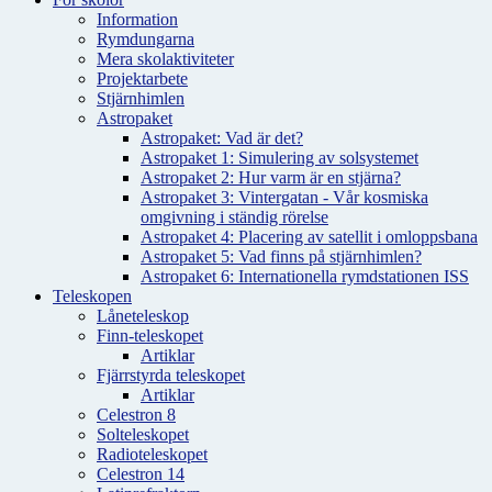
Information
Rymdungarna
Mera skolaktiviteter
Projektarbete
Stjärnhimlen
Astropaket
Astropaket: Vad är det?
Astropaket 1: Simulering av solsystemet
Astropaket 2: Hur varm är en stjärna?
Astropaket 3: Vintergatan - Vår kosmiska
omgivning i ständig rörelse
Astropaket 4: Placering av satellit i omloppsbana
Astropaket 5: Vad finns på stjärnhimlen?
Astropaket 6: Internationella rymdstationen ISS
Teleskopen
Låneteleskop
Finn-teleskopet
Artiklar
Fjärrstyrda teleskopet
Artiklar
Celestron 8
Solteleskopet
Radioteleskopet
Celestron 14