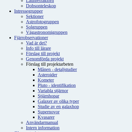
Latinrefraktorn
Dobsonteleskop
Intressegrupper
Sektioner
Astrofotogruppen
Solgruppen
Vägastronomigruppen
Fjärrobservationer
Vad är det?
Info till lärare
Förslag till projekt
Genomförda projekt
Förslag till projektarbeten
Månen - detaljstudier
Asteroider
Kometer
Pluto - identifikation
Variabla stjärnor
Stjärnhopar
Galaxer av olika typer
Studie av en galaxhop
Supernovor
Kvasarer
Användarmanual
Intern information