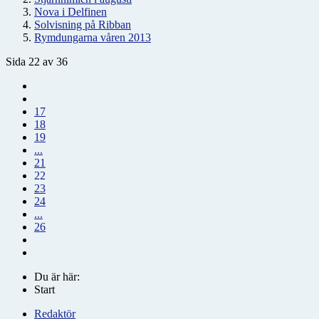
Nova i Delfinen
Solvisning på Ribban
Rymdungarna våren 2013
Sida 22 av 36
17
18
19
...
21
22
23
24
...
26
Du är här:
Start
Redaktör