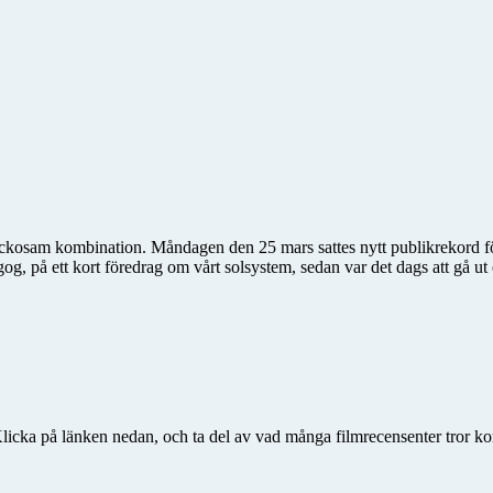
lyckosam kombination. Måndagen den 25 mars sattes nytt publikrekord 
, på ett kort föredrag om vårt solsystem, sedan var det dags att gå ut o
icka på länken nedan, och ta del av vad många filmrecensenter tror k