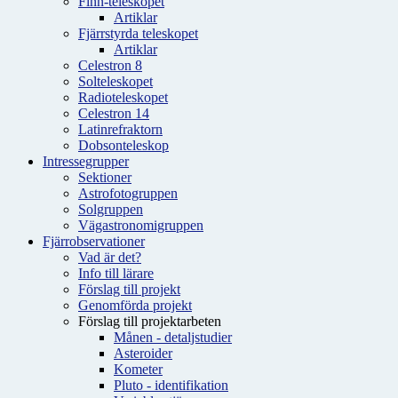
Finn-teleskopet
Artiklar
Fjärrstyrda teleskopet
Artiklar
Celestron 8
Solteleskopet
Radioteleskopet
Celestron 14
Latinrefraktorn
Dobsonteleskop
Intressegrupper
Sektioner
Astrofotogruppen
Solgruppen
Vägastronomigruppen
Fjärrobservationer
Vad är det?
Info till lärare
Förslag till projekt
Genomförda projekt
Förslag till projektarbeten
Månen - detaljstudier
Asteroider
Kometer
Pluto - identifikation