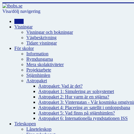
Visa/dölj navigering
Hem
Visningar
Visningar och bokningar
Vägbeskrivning
Tidare visningar
För skolor
Information
Rymdungarna
Mera skolaktiviteter
Projektarbete
Stjärnhimlen
Astropaket
Astropaket: Vad är det?
Astropaket 1: Simulering av solsystemet
Astropaket 2: Hur varm är en stjärna?
Astropaket 3: Vintergatan - Vår kosmiska omgivnin
Astropaket 4: Placering av satellit i omloppsbana
Astropaket 5: Vad finns på stjärnhimlen?
Astropaket 6: Internationella rymdstationen ISS
Teleskopen
Låneteleskop