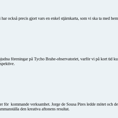
ar också precis gjort vars en enkel stjärnkarta, som vi ska ta med hem, 
bjudna föreningar på Tycho Brahe-observatoriet, varför vi på kort tid k
espektive.
déer för kommande verksamhet. Jorge de Sousa Pires ledde mötet och del
ammanställa den kreativa aftonens resultat.