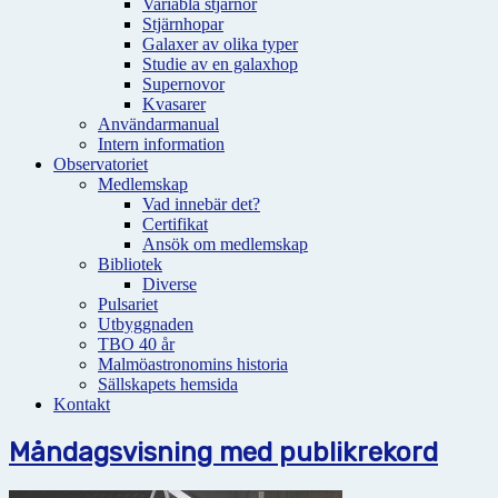
Variabla stjärnor
Stjärnhopar
Galaxer av olika typer
Studie av en galaxhop
Supernovor
Kvasarer
Användarmanual
Intern information
Observatoriet
Medlemskap
Vad innebär det?
Certifikat
Ansök om medlemskap
Bibliotek
Diverse
Pulsariet
Utbyggnaden
TBO 40 år
Malmöastronomins historia
Sällskapets hemsida
Kontakt
Måndagsvisning med publikrekord