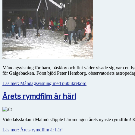
Måndagsvisning för barn, påsklov och fint väder visade sig vara en 
för Galgebacken. Först bjöd Peter Hemborg, observatoriets astropedagog
Läs mer: Måndagsvisning med publikrekord
Årets rymdfilm är här!
Videdalsskolan i Malmö släppte häromdagen årets nyaste rymdfilm! Kl
Läs mer: Årets rymdfilm är här!