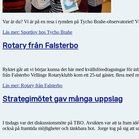
Var är du? Vi är på en resa i rymden på Tycho Brahe-observatoriet! Vi h
Läs mer: Sportlov hos Tycho Brahe
Rotary från Falsterbo
Ryktet går att vi börjar kunna det här med kvällsföredragningar för in
från Falsterbo Vellinge Rotaryklubb kom ett 25-tal gäster, flera med r
Läs mer: Rotary från Falsterbo
Strategimötet gav många uppslag
I tisdags var det diskussionsmöte på TBO. Avsikten var att ta fram i
också på framtida möjligheter och tänkbara hot. Jorge tog på sig att s