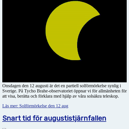
Onsdagen den 12 augusti är det en partiell solförmörkelse synlig i
Sverige. På Tycho Brahe-observatoriet öppnar vi för allmänheten för
att visa, berätta och förklara med hjälp av våra solsäkra teleskop.
Läs mer: Solförmörkelse den 12 aug
Snart tid för augustistjärnfallen