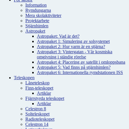
Information
Rymdungarna
Mera skolaktiviteter
Projektarbete
Stjärnhimlen
Astropaket
Astropaket: Vad är det?
Astropaket 1: Simulering av solsystemet
Astropaket 2: Hur varm är en stjärna?
Astropaket 3: Vintergatan - Vår kosmiska
omgivning i ständig rörelse
Astropaket 4: Placering av satellit i omloppsbana
Astropaket 5: Vad finns på stjärnhimlen?
Astropaket 6: Internationella rymdstationen ISS
Teleskopen
Låneteleskop
Finn-teleskopet
Artiklar
Fjärrstyrda teleskopet
Artiklar
Celestron 8
Solteleskopet
Radioteleskopet
Celestron 14