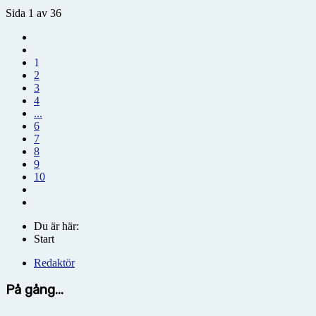
Sida 1 av 36
1
2
3
4
...
6
7
8
9
10
Du är här:
Start
Redaktör
På gång...