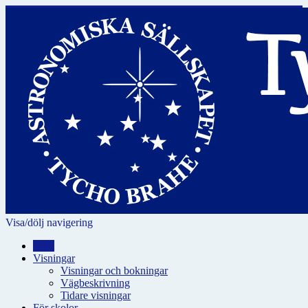
Visa/dölj navigering
Hem
Visningar
Visningar och bokningar
Vägbeskrivning
Tidare visningar
För skolor