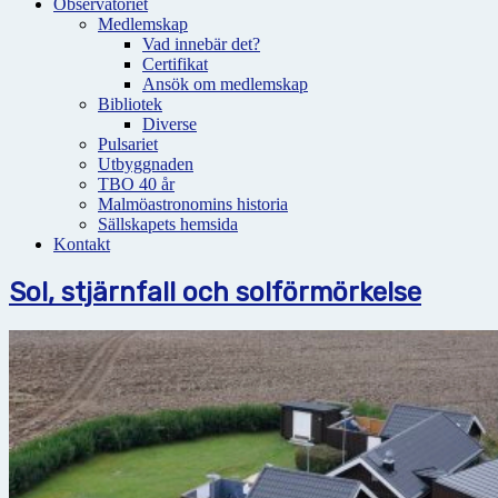
Observatoriet
Medlemskap
Vad innebär det?
Certifikat
Ansök om medlemskap
Bibliotek
Diverse
Pulsariet
Utbyggnaden
TBO 40 år
Malmöastronomins historia
Sällskapets hemsida
Kontakt
Sol, stjärnfall och solförmörkelse