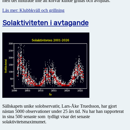
men det hindrade inte att korvar kunde grillas och avnjutas.
Läs mer: Klubbkväll och grillning
Solaktiviteten i avtagande
Sällskapets unike solobservatör, Lars-Åke Truedsson, har gjort
nästan 5000 observationer under 25 års tid. Nu har han rapporterat
in sina 500 senaste som tydligt visar det senaste
solaktivitetsmaximumet.