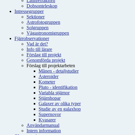
Latinrefraktorn
Dobsonteleskop
Intressegrupper
Sektioner
Astrofotogruppen
Solgruppen
Vägastronomigruppen
Fjärrobservationer
Vad är det?
Info till lärare
Förslag till projekt
Genomförda projekt
Förslag till projektarbeten
Månen - detaljstudier
Asteroider
Kometer
Pluto - identifikation
Variabla stjärnor
Stjärnhopar
Galaxer av olika typer
Studie av en galaxhop
Supernovor
Kvasarer
Användarmanual
Intern information