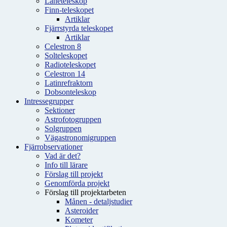
Låneteleskop
Finn-teleskopet
Artiklar
Fjärrstyrda teleskopet
Artiklar
Celestron 8
Solteleskopet
Radioteleskopet
Celestron 14
Latinrefraktorn
Dobsonteleskop
Intressegrupper
Sektioner
Astrofotogruppen
Solgruppen
Vägastronomigruppen
Fjärrobservationer
Vad är det?
Info till lärare
Förslag till projekt
Genomförda projekt
Förslag till projektarbeten
Månen - detaljstudier
Asteroider
Kometer