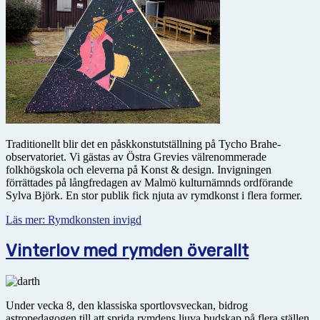
Traditionellt blir det en påskkonstutställning på Tycho Brahe-
observatoriet. Vi gästas av Östra Grevies välrenommerade
folkhögskola och eleverna på Konst & design. Invigningen
förrättades på långfredagen av Malmö kulturnämnds ordförande
Sylva Björk. En stor publik fick njuta av rymdkonst i flera former.
Läs mer: Rymdkonsten invigd
Vinterlov med rymden överallt
Under vecka 8, den klassiska sportlovsveckan, bidrog
astropedagogen till att sprida rymdens ljuva budskap på flera ställen