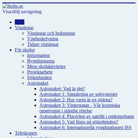
Visa/dölj navigering
Hem
Visningar
Visningar och bokningar
Vägbeskrivning
Tidare visningar
För skolor
Information
Rymdungarna
Mera skolaktiviteter
Projektarbete
Stjärnhimlen
Astropaket
Astropaket: Vad är det?
Astropaket 1: Simulering av solsystemet
Astropaket 2: Hur varm är en stjärna?
Astropaket 3: Vintergatan - Vår kosmiska
omgivning i ständig rörelse
Astropaket 4: Placering av satellit i omloppsbana
Astropaket 5: Vad finns på stjärnhimlen?
Astropaket 6: Internationella rymdstationen ISS
Teleskopen