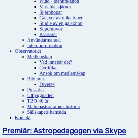
Pluto - identifikation
Variabla stjärnor
Stjärnhopar
Galaxer av olika typer
Studie av en galaxhop
Supernovor
Kvasarer
Användarmanual
Intern information
Observatoriet
Medlemskap
Vad innebär det?
Certifikat
Ansök om medlemskap
Bibliotek
Diverse
Pulsariet
Utbyggnaden
TBO 40 år
Malmöastronomins historia
Sällskapets hemsida
Kontakt
Premiär: Astropedagogen via Skype