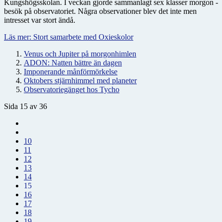
Kungshögsskolan. I veckan gjorde sammanlagt sex klasser morgon -
besök på observatoriet. Några observationer blev det inte men
intresset var stort ändå.
Läs mer: Stort samarbete med Oxieskolor
Venus och Jupiter på morgonhimlen
ADON: Natten bättre än dagen
Imponerande månförmörkelse
Oktobers stjärnhimmel med planeter
Observatoriegänget hos Tycho
Sida 15 av 36
10
11
12
13
14
15
16
17
18
19