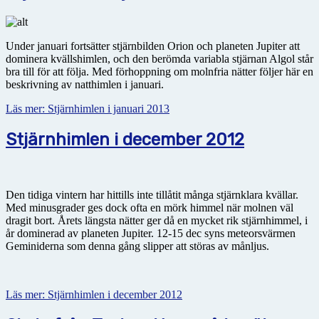
Under januari fortsätter stjärnbilden Orion och planeten Jupiter att
dominera kvällshimlen, och den berömda variabla stjärnan Algol står
bra till för att följa. Med förhoppning om molnfria nätter följer här en
beskrivning av natthimlen i januari.
Läs mer: Stjärnhimlen i januari 2013
Stjärnhimlen i december 2012
Den tidiga vintern har hittills inte tillåtit många stjärnklara kvällar.
Med minusgrader ges dock ofta en mörk himmel när molnen väl
dragit bort. Årets längsta nätter ger då en mycket rik stjärnhimmel, i
år dominerad av planeten Jupiter. 12-15 dec syns meteorsvärmen
Geminiderna som denna gång slipper att störas av månljus.
Läs mer: Stjärnhimlen i december 2012