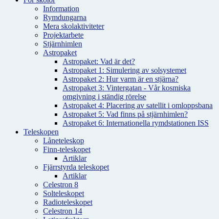
Information
Rymdungarna
Mera skolaktiviteter
Projektarbete
Stjärnhimlen
Astropaket
Astropaket: Vad är det?
Astropaket 1: Simulering av solsystemet
Astropaket 2: Hur varm är en stjärna?
Astropaket 3: Vintergatan - Vår kosmiska
omgivning i ständig rörelse
Astropaket 4: Placering av satellit i omloppsbana
Astropaket 5: Vad finns på stjärnhimlen?
Astropaket 6: Internationella rymdstationen ISS
Teleskopen
Låneteleskop
Finn-teleskopet
Artiklar
Fjärrstyrda teleskopet
Artiklar
Celestron 8
Solteleskopet
Radioteleskopet
Celestron 14