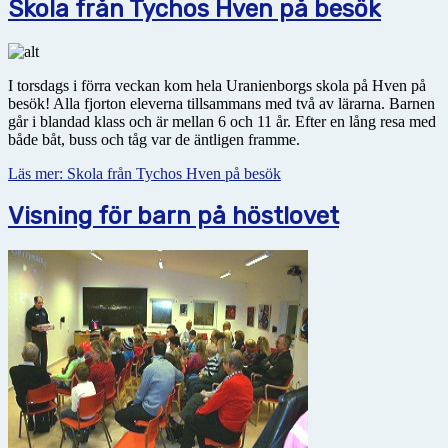
Skola från Tychos Hven på besök
I torsdags i förra veckan kom hela Uranienborgs skola på Hven på
besök! Alla fjorton eleverna tillsammans med två av lärarna. Barnen
går i blandad klass och är mellan 6 och 11 år. Efter en lång resa med
både båt, buss och tåg var de äntligen framme.
Läs mer: Skola från Tychos Hven på besök
Visning för barn på höstlovet