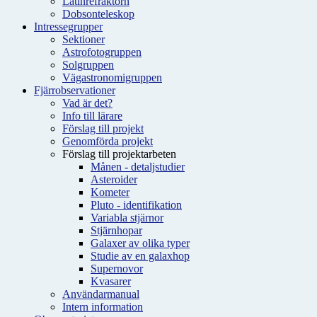
Latinrefraktorn
Dobsonteleskop
Intressegrupper
Sektioner
Astrofotogruppen
Solgruppen
Vägastronomigruppen
Fjärrobservationer
Vad är det?
Info till lärare
Förslag till projekt
Genomförda projekt
Förslag till projektarbeten
Månen - detaljstudier
Asteroider
Kometer
Pluto - identifikation
Variabla stjärnor
Stjärnhopar
Galaxer av olika typer
Studie av en galaxhop
Supernovor
Kvasarer
Användarmanual
Intern information