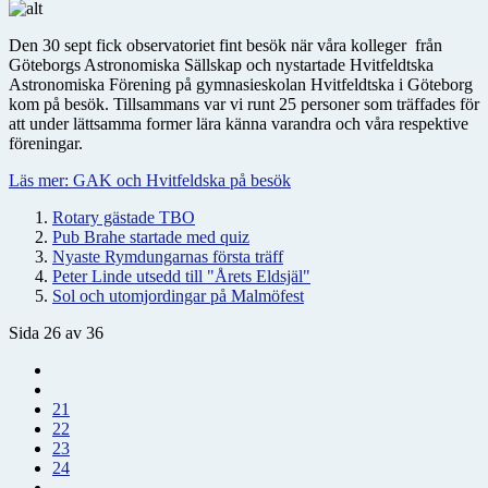
Den 30 sept fick observatoriet fint besök när våra kolleger från
Göteborgs Astronomiska Sällskap och nystartade Hvitfeldtska
Astronomiska Förening på gymnasieskolan Hvitfeldtska i Göteborg
kom på besök. Tillsammans var vi runt 25 personer som träffades för
att under lättsamma former lära känna varandra och våra respektive
föreningar.
Läs mer: GAK och Hvitfeldska på besök
Rotary gästade TBO
Pub Brahe startade med quiz
Nyaste Rymdungarnas första träff
Peter Linde utsedd till "Årets Eldsjäl"
Sol och utomjordingar på Malmöfest
Sida 26 av 36
21
22
23
24
...