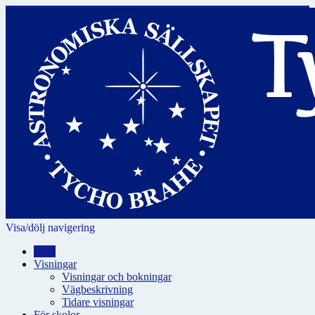
Visa/dölj navigering
Hem
Visningar
Visningar och bokningar
Vägbeskrivning
Tidare visningar
För skolor