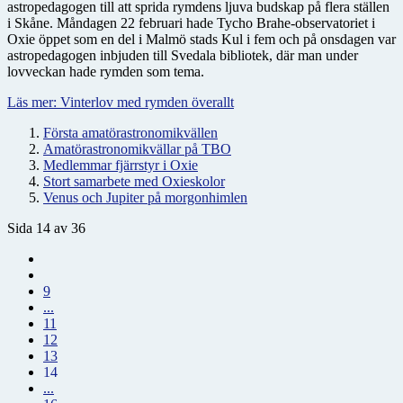
astropedagogen till att sprida rymdens ljuva budskap på flera ställen
i Skåne. Måndagen 22 februari hade Tycho Brahe-observatoriet i
Oxie öppet som en del i Malmö stads Kul i fem och på onsdagen var
astropedagogen inbjuden till Svedala bibliotek, där man under
lovveckan hade rymden som tema.
Läs mer: Vinterlov med rymden överallt
Första amatörastronomikvällen
Amatörastronomikvällar på TBO
Medlemmar fjärrstyr i Oxie
Stort samarbete med Oxieskolor
Venus och Jupiter på morgonhimlen
Sida 14 av 36
9
...
11
12
13
14
...