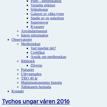
Pluto - identifikation
Variabla stjärnor
Stjärnhopar
Galaxer av olika typer
Studie av en galaxhop
Supernovor
Kvasarer
Användarmanual
Intern information
Observatoriet
Medlemskap
Vad innebär det?
Certifikat
Ansök om medlemskap
Bibliotek
Diverse
Pulsariet
Utbyggnaden
TBO 40 år
Malmöastronomins historia
Sällskapets hemsida
Kontakt
Tychos ungar våren 2016