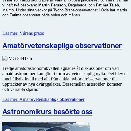
Vi har som alltid stor glädje av våra ambitiösa praoelever, och nu i vår har
vi haft två besökare:
Martin Persson
, Degeberga, och
Fatima Taleb
,
Malmö.
Under sina veckor på Tycho Brahe-observatoriet i Oxie har Martin
och Fatima observerat både solen och månen.
Läs mer: Vårens praos
Amatörvetenskapliga observationer
Tredje amatörastronomikvällen ägnades åt diskussioner om vad
amatörastronomer kan göra i form av vetenskaplig nytta. Det blev en
innehållsrik kväll med allt från enkla nybörjarobservationer till
upptäckter av nya dvärggalaxer. Dessemellan asteroider, kometer
och variabla stjärnor.
Läs mer: Amatörvetenskapliga observationer
Astronomikurs besökte oss