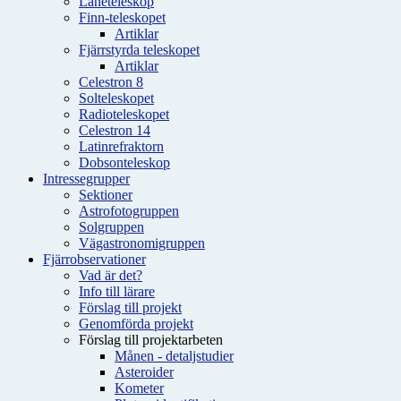
Låneteleskop
Finn-teleskopet
Artiklar
Fjärrstyrda teleskopet
Artiklar
Celestron 8
Solteleskopet
Radioteleskopet
Celestron 14
Latinrefraktorn
Dobsonteleskop
Intressegrupper
Sektioner
Astrofotogruppen
Solgruppen
Vägastronomigruppen
Fjärrobservationer
Vad är det?
Info till lärare
Förslag till projekt
Genomförda projekt
Förslag till projektarbeten
Månen - detaljstudier
Asteroider
Kometer