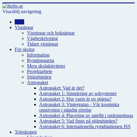
Visa/dölj navigering
Hem
Visningar
Visningar och bokningar
Vägbeskrivning
Tidare visningar
För skolor
Information
Rymdungarna
Mera skolaktiviteter
Projektarbete
Stjärnhimlen
Astropaket
Astropaket: Vad är det?
Astropaket 1: Simulering av solsystemet
Astropaket 2: Hur varm är en stjärna?
Astropaket 3: Vintergatan - Vår kosmiska
omgivning i ständig rörelse
Astropaket 4: Placering av satellit i omloppsbana
Astropaket 5: Vad finns på stjärnhimlen?
Astropaket 6: Internationella rymdstationen ISS
Teleskopen