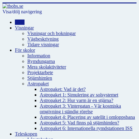
Visa/dölj navigering
Hem
Visningar
Visningar och bokningar
Vägbeskrivning
Tidare visningar
För skolor
Information
Rymdungarna
Mera skolaktiviteter
Projektarbete
Stjärnhimlen
Astropaket
Astropaket: Vad är det?
Astropaket 1: Simulering av solsystemet
Astropaket 2: Hur varm är en stjärna?
Astropaket 3: Vintergatan - Vår kosmiska
omgivning i ständig rörelse
Astropaket 4: Placering av satellit i omloppsbana
Astropaket 5: Vad finns på stjärnhimlen?
Astropaket 6: Internationella rymdstationen ISS
Teleskopen