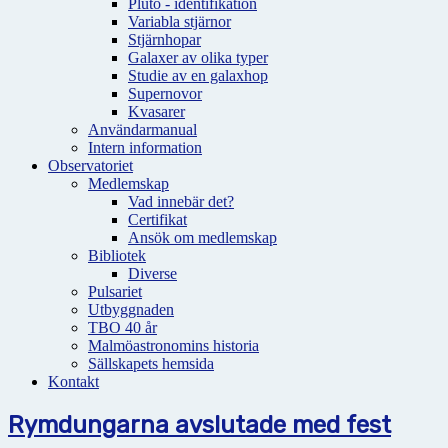
Pluto - identifikation
Variabla stjärnor
Stjärnhopar
Galaxer av olika typer
Studie av en galaxhop
Supernovor
Kvasarer
Användarmanual
Intern information
Observatoriet
Medlemskap
Vad innebär det?
Certifikat
Ansök om medlemskap
Bibliotek
Diverse
Pulsariet
Utbyggnaden
TBO 40 år
Malmöastronomins historia
Sällskapets hemsida
Kontakt
Rymdungarna avslutade med fest