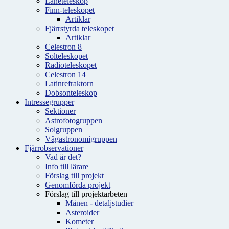
Låneteleskop
Finn-teleskopet
Artiklar
Fjärrstyrda teleskopet
Artiklar
Celestron 8
Solteleskopet
Radioteleskopet
Celestron 14
Latinrefraktorn
Dobsonteleskop
Intressegrupper
Sektioner
Astrofotogruppen
Solgruppen
Vägastronomigruppen
Fjärrobservationer
Vad är det?
Info till lärare
Förslag till projekt
Genomförda projekt
Förslag till projektarbeten
Månen - detaljstudier
Asteroider
Kometer