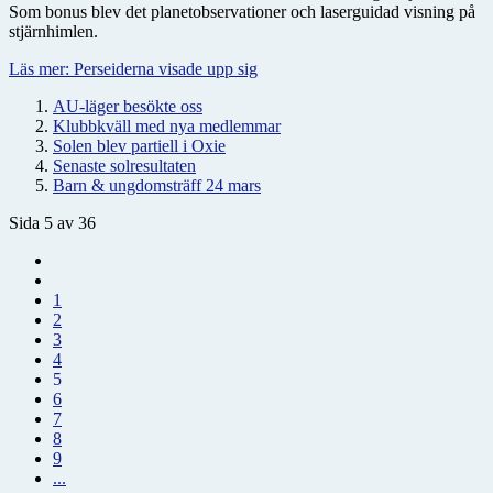
Som bonus blev det planetobservationer och laserguidad visning på
stjärnhimlen.
Läs mer: Perseiderna visade upp sig
AU-läger besökte oss
Klubbkväll med nya medlemmar
Solen blev partiell i Oxie
Senaste solresultaten
Barn & ungdomsträff 24 mars
Sida 5 av 36
1
2
3
4
5
6
7
8
9
...