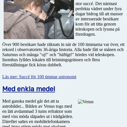
stor succé. Det närmast
perfekta vädret under fyra
dagar bidrog till att massor
av intresserade besökare
kom för att titta genom
teleskopen och lyssna på
föredragen.
Över 900 besökare hade räknats in när de 100 timmarna var över, ett
rekord i observatoriets 36-åriga historia. Alla hade fått se månen och
Saturnus och många "oj!" och "häftigt!" hördes vid teleskopen.
Inomhus fylldes lokalen till bristningsgränsen och flera
föreställningar fick köras dubbelt.
Läs mer: Succé för 100 timmar astronomi
Med enkla medel
Med ganska medel går det att ta
astrobilder... Bilden av Venus togs med
en lätt avdammad 3 tums refraktor som
med viss möda släpades ut i trädgården.
Därefter sattes en mobiltelefonkamera
med ännu större möda mot okularet..