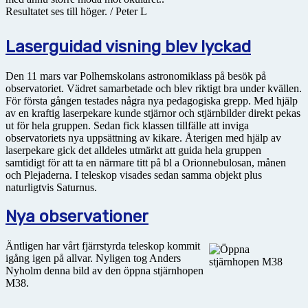
Resultatet ses till höger. / Peter L
Laserguidad visning blev lyckad
Den 11 mars var Polhemskolans astronomiklass på besök på
observatoriet. Vädret samarbetade och blev riktigt bra under kvällen.
För första gången testades några nya pedagogiska grepp. Med hjälp
av en kraftig laserpekare kunde stjärnor och stjärnbilder direkt pekas
ut för hela gruppen. Sedan fick klassen tillfälle att inviga
observatoriets nya uppsättning av kikare. Återigen med hjälp av
laserpekare gick det alldeles utmärkt att guida hela gruppen
samtidigt för att ta en närmare titt på bl a Orionnebulosan, månen
och Plejaderna. I teleskop visades sedan samma objekt plus
naturligtvis Saturnus.
Nya observationer
Äntligen har vårt fjärrstyrda teleskop kommit
igång igen på allvar. Nyligen tog Anders
Nyholm denna bild av den öppna stjärnhopen
M38.