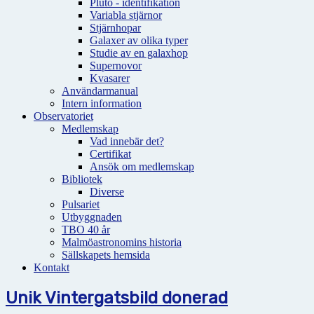
Pluto - identifikation
Variabla stjärnor
Stjärnhopar
Galaxer av olika typer
Studie av en galaxhop
Supernovor
Kvasarer
Användarmanual
Intern information
Observatoriet
Medlemskap
Vad innebär det?
Certifikat
Ansök om medlemskap
Bibliotek
Diverse
Pulsariet
Utbyggnaden
TBO 40 år
Malmöastronomins historia
Sällskapets hemsida
Kontakt
Unik Vintergatsbild donerad