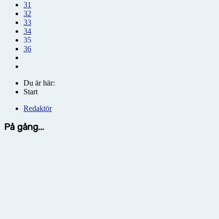
31
32
33
34
35
36
Du är här:
Start
Redaktör
På gång...