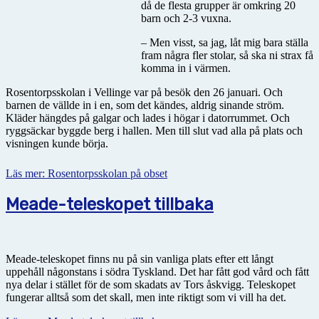
då de flesta grupper är omkring 20
barn och 2-3 vuxna.
– Men visst, sa jag, låt mig bara ställa
fram några fler stolar, så ska ni strax få
komma in i värmen.
Rosentorpsskolan i Vellinge var på besök den 26 januari. Och
barnen de vällde in i en, som det kändes, aldrig sinande ström.
Kläder hängdes på galgar och lades i högar i datorrummet. Och
ryggsäckar byggde berg i hallen. Men till slut vad alla på plats och
visningen kunde börja.
Läs mer: Rosentorpsskolan på obset
Meade-teleskopet tillbaka
Meade-teleskopet finns nu på sin vanliga plats efter ett långt
uppehåll någonstans i södra Tyskland. Det har fått god vård och fått
nya delar i stället för de som skadats av Tors åskvigg. Teleskopet
fungerar alltså som det skall, men inte riktigt som vi vill ha det.