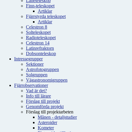
Låneteleskop
Finn-teleskopet
Artiklar
Fjärrstyrda teleskopet
Artiklar
Celestron 8
Solteleskopet
Radioteleskopet
Celestron 14
Latinrefraktorn
Dobsonteleskop
Intressegrupper
Sektioner
Astrofotogruppen
Solgruppen
Vägastronomigruppen
Fjärrobservationer
Vad är det?
Info till lärare
Förslag till projekt
Genomförda projekt
Förslag till projektarbeten
Månen - detaljstudier
Asteroider
Kometer