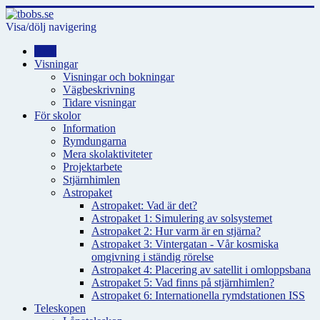
Visa/dölj navigering
Hem
Visningar
Visningar och bokningar
Vägbeskrivning
Tidare visningar
För skolor
Information
Rymdungarna
Mera skolaktiviteter
Projektarbete
Stjärnhimlen
Astropaket
Astropaket: Vad är det?
Astropaket 1: Simulering av solsystemet
Astropaket 2: Hur varm är en stjärna?
Astropaket 3: Vintergatan - Vår kosmiska
omgivning i ständig rörelse
Astropaket 4: Placering av satellit i omloppsbana
Astropaket 5: Vad finns på stjärnhimlen?
Astropaket 6: Internationella rymdstationen ISS
Teleskopen