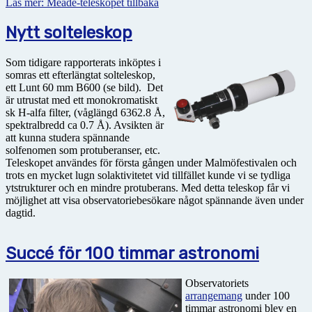
Läs mer: Meade-teleskopet tillbaka
Nytt solteleskop
Som tidigare rapporterats inköptes i
somras ett efterlängtat solteleskop,
ett Lunt 60 mm B600 (se bild). Det
är utrustat med ett monokromatiskt
sk H-alfa filter, (våglängd 6362.8 Å,
spektralbredd ca 0.7 Å). Avsikten är
att kunna studera spännande
solfenomen som protuberanser, etc.
Teleskopet användes för första gången under Malmöfestivalen och
trots en mycket lugn solaktivitetet vid tillfället kunde vi se tydliga
ytstrukturer och en mindre protuberans. Med detta teleskop får vi
möjlighet att visa observatoriebesökare något spännande även under
dagtid.
Succé för 100 timmar astronomi
Observatoriets
arrangemang
under 100
timmar astronomi blev en