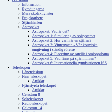
Information
Rymdungarna
Mera skolaktiviteter
Projektarbete
Stjärnhimlen
Astropaket
Astropaket: Vad är det?
Astropaket 1: Simulering av solsystemet
Astropaket 2: Hur varm är en stjärna?
Astropaket 3: Vintergatan - Vår kosmiska
omgivning i ständig rörelse
Astropaket 4: Placering av satellit i omloppsbana
Astropaket 5: Vad finns på stjärnhimlen?
Astropaket 6: Internationella rymdstationen ISS
Teleskopen
Låneteleskop
Finn-teleskopet
Artiklar
Fjärrstyrda teleskopet
Artiklar
Celestron 8
Solteleskopet
Radioteleskopet
Celestron 14