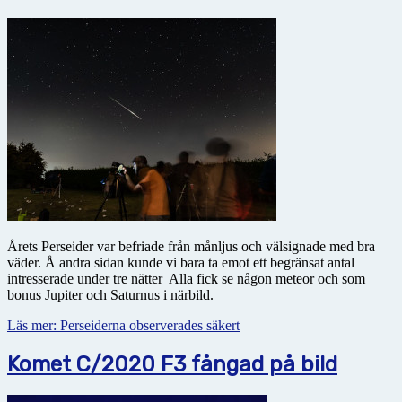
Årets Perseider var befriade från månljus och välsignade med bra
väder. Å andra sidan kunde vi bara ta emot ett begränsat antal
intresserade under tre nätter Alla fick se någon meteor och som
bonus Jupiter och Saturnus i närbild.
Läs mer: Perseiderna observerades säkert
Komet C/2020 F3 fångad på bild