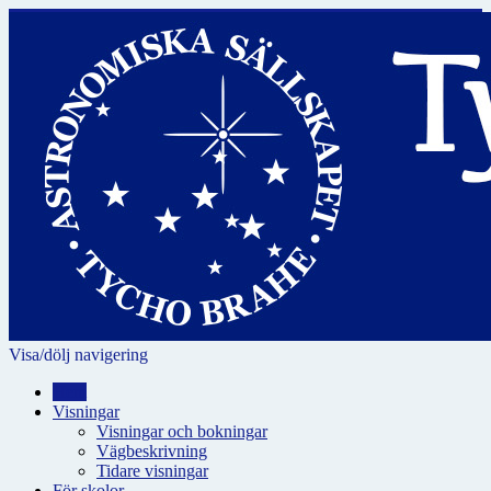
Visa/dölj navigering
Hem
Visningar
Visningar och bokningar
Vägbeskrivning
Tidare visningar
För skolor