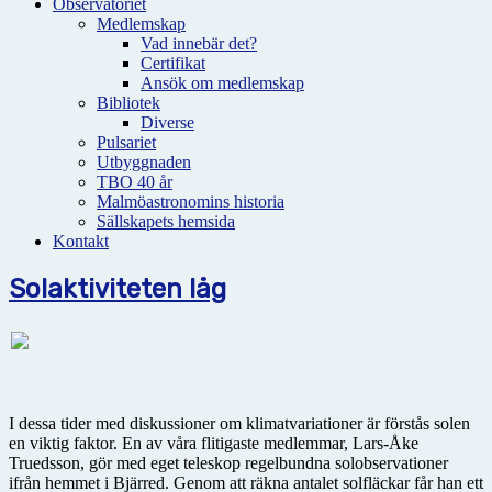
Observatoriet
Medlemskap
Vad innebär det?
Certifikat
Ansök om medlemskap
Bibliotek
Diverse
Pulsariet
Utbyggnaden
TBO 40 år
Malmöastronomins historia
Sällskapets hemsida
Kontakt
Solaktiviteten låg
I dessa tider med diskussioner om klimatvariationer är förstås solen
en viktig faktor. En av våra flitigaste medlemmar, Lars-Åke
Truedsson, gör med eget teleskop regelbundna solobservationer
ifrån hemmet i Bjärred. Genom att räkna antalet solfläckar får han ett