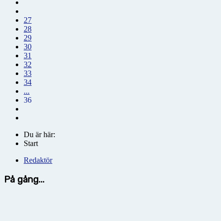
27
28
29
30
31
32
33
34
...
36
Du är här:
Start
Redaktör
På gång...