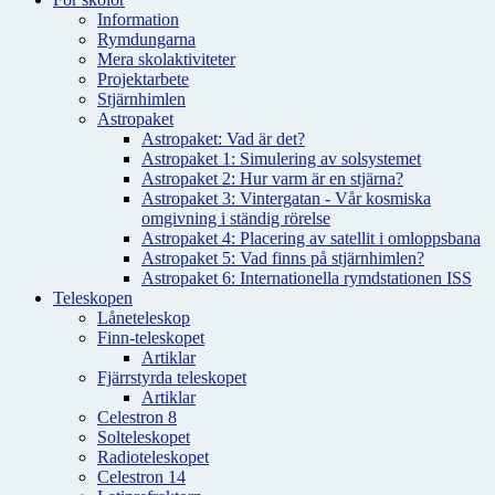
Information
Rymdungarna
Mera skolaktiviteter
Projektarbete
Stjärnhimlen
Astropaket
Astropaket: Vad är det?
Astropaket 1: Simulering av solsystemet
Astropaket 2: Hur varm är en stjärna?
Astropaket 3: Vintergatan - Vår kosmiska
omgivning i ständig rörelse
Astropaket 4: Placering av satellit i omloppsbana
Astropaket 5: Vad finns på stjärnhimlen?
Astropaket 6: Internationella rymdstationen ISS
Teleskopen
Låneteleskop
Finn-teleskopet
Artiklar
Fjärrstyrda teleskopet
Artiklar
Celestron 8
Solteleskopet
Radioteleskopet
Celestron 14