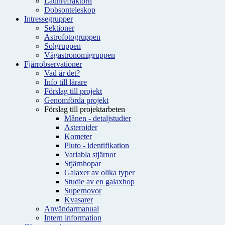
Latinrefraktorn
Dobsonteleskop
Intressegrupper
Sektioner
Astrofotogruppen
Solgruppen
Vägastronomigruppen
Fjärrobservationer
Vad är det?
Info till lärare
Förslag till projekt
Genomförda projekt
Förslag till projektarbeten
Månen - detaljstudier
Asteroider
Kometer
Pluto - identifikation
Variabla stjärnor
Stjärnhopar
Galaxer av olika typer
Studie av en galaxhop
Supernovor
Kvasarer
Användarmanual
Intern information