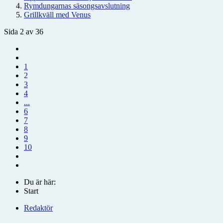
Rymdungarnas säsongsavslutning
Grillkväll med Venus
Sida 2 av 36
1
2
3
4
...
6
7
8
9
10
Du är här:
Start
Redaktör