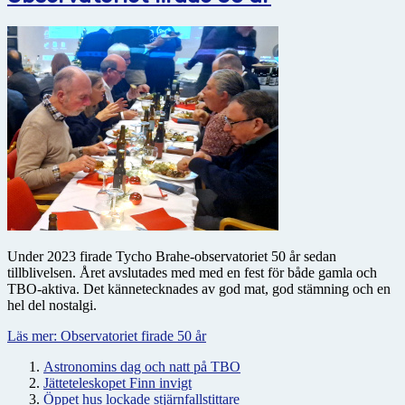
Under 2023 firade Tycho Brahe-observatoriet 50 år sedan
tillblivelsen. Året avslutades med med en fest för både gamla och
TBO-aktiva. Det kännetecknades av god mat, god stämning och en
hel del nostalgi.
Läs mer: Observatoriet firade 50 år
Astronomins dag och natt på TBO
Jätteteleskopet Finn invigt
Öppet hus lockade stjärnfallstittare