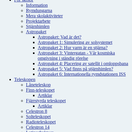
Information
Rymdungarna
Mera skolaktiviteter
Projektarbete
Stjärnhimlen
Astropaket
Astropaket: Vad är det?
Astropaket 1: Simulering av solsystemet
Astropaket 2: Hur varm är en stjärna?
Astropaket 3: Vintergatan - Vår kosmiska
omgivning i ständig rörelse
Astropaket 4: Placering av satellit i omloppsbana
Astropaket 5: Vad finns på stjärnhimlen?
Astropaket 6: Internationella rymdstationen ISS
Teleskopen
Låneteleskop
Finn-teleskopet
Artiklar
Fjärrstyrda teleskopet
Artiklar
Celestron 8
Solteleskopet
Radioteleskopet
Celestron 14