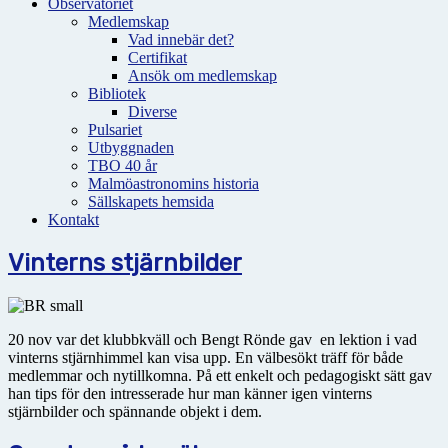
Observatoriet
Medlemskap
Vad innebär det?
Certifikat
Ansök om medlemskap
Bibliotek
Diverse
Pulsariet
Utbyggnaden
TBO 40 år
Malmöastronomins historia
Sällskapets hemsida
Kontakt
Vinterns stjärnbilder
20 nov var det klubbkväll och Bengt Rönde gav en lektion i vad
vinterns stjärnhimmel kan visa upp. En välbesökt träff för både
medlemmar och nytillkomna. På ett enkelt och pedagogiskt sätt gav
han tips för den intresserade hur man känner igen vinterns
stjärnbilder och spännande objekt i dem.