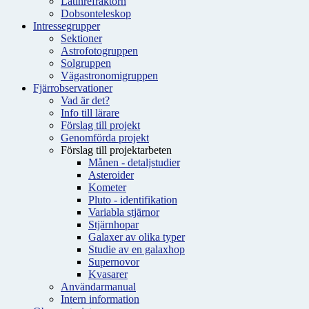
Latinrefraktorn
Dobsonteleskop
Intressegrupper
Sektioner
Astrofotogruppen
Solgruppen
Vägastronomigruppen
Fjärrobservationer
Vad är det?
Info till lärare
Förslag till projekt
Genomförda projekt
Förslag till projektarbeten
Månen - detaljstudier
Asteroider
Kometer
Pluto - identifikation
Variabla stjärnor
Stjärnhopar
Galaxer av olika typer
Studie av en galaxhop
Supernovor
Kvasarer
Användarmanual
Intern information