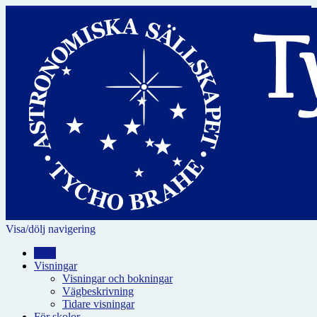
Visa/dölj navigering
Hem
Visningar
Visningar och bokningar
Vägbeskrivning
Tidare visningar
För skolor