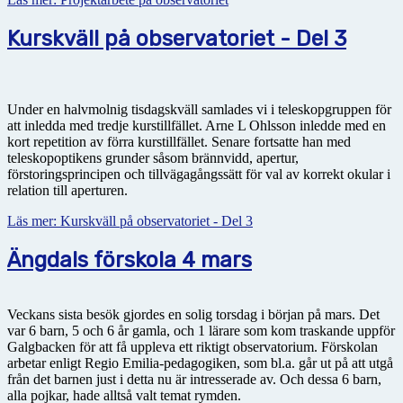
Kurskväll på observatoriet - Del 3
Under en halvmolnig tisdagskväll samlades vi i teleskopgruppen för
att inledda med tredje kurstillfället. Arne L Ohlsson inledde med en
kort repetition av förra kurstillfället. Senare fortsatte han med
teleskopoptikens grunder såsom brännvidd, apertur,
förstoringsprincipen och tillvägagångssätt för val av korrekt okular i
relation till aperturen.
Läs mer: Kurskväll på observatoriet - Del 3
Ängdals förskola 4 mars
Veckans sista besök gjordes en solig torsdag i början på mars. Det
var 6 barn, 5 och 6 år gamla, och 1 lärare som kom traskande uppför
Galgbacken för att få uppleva ett riktigt observatorium. Förskolan
arbetar enligt Regio Emilia-pedagogiken, som bl.a. går ut på att utgå
från det barnen just i detta nu är intresserade av. Och dessa 6 barn,
alla pojkar, hade alltså valt temat rymden.