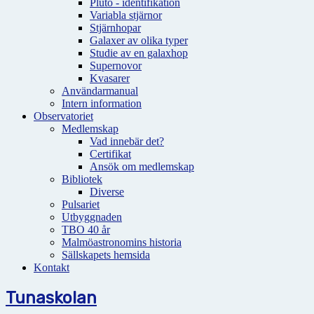
Pluto - identifikation
Variabla stjärnor
Stjärnhopar
Galaxer av olika typer
Studie av en galaxhop
Supernovor
Kvasarer
Användarmanual
Intern information
Observatoriet
Medlemskap
Vad innebär det?
Certifikat
Ansök om medlemskap
Bibliotek
Diverse
Pulsariet
Utbyggnaden
TBO 40 år
Malmöastronomins historia
Sällskapets hemsida
Kontakt
Tunaskolan