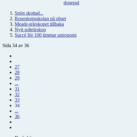
donerad
Snön skottad...
Rosentorpsskolan på obset
Meade-teleskopet tillbaka
Nytt solteleskop
Succé för 100 timmar astronomi
Sida 34 av 36
27
28
29
...
31
32
33
34
...
36