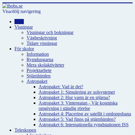
Visa/dölj navigering
Hem
Visningar
Visningar och bokningar
Vägbeskrivning
Tidare visningar
För skolor
Information
Rymdungarna
Mera skolaktiviteter
Projektarbete
Stjärnhimlen
Astropaket
Astropaket: Vad är det?
Astropaket 1: Simulering av solsystemet
Astropaket 2: Hur varm är en stjärna?
Astropaket 3: Vintergatan - Vår kosmiska
omgivning i ständig rörelse
Astropaket 4: Placering av satellit i omloppsbana
Astropaket 5: Vad finns på stjärnhimlen?
Astropaket 6: Internationella rymdstationen ISS
Teleskopen