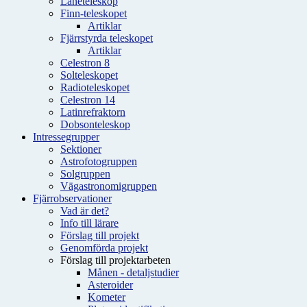
Låneteleskop
Finn-teleskopet
Artiklar
Fjärrstyrda teleskopet
Artiklar
Celestron 8
Solteleskopet
Radioteleskopet
Celestron 14
Latinrefraktorn
Dobsonteleskop
Intressegrupper
Sektioner
Astrofotogruppen
Solgruppen
Vägastronomigruppen
Fjärrobservationer
Vad är det?
Info till lärare
Förslag till projekt
Genomförda projekt
Förslag till projektarbeten
Månen - detaljstudier
Asteroider
Kometer