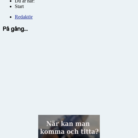
Du är här:
Start
Redaktör
På gång...