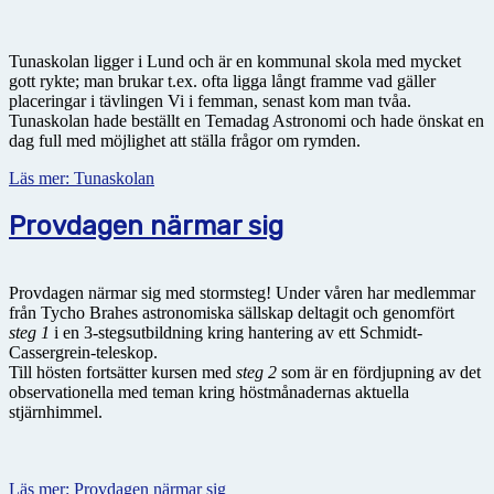
Tunaskolan ligger i Lund och är en kommunal skola med mycket
gott rykte; man brukar t.ex. ofta ligga långt framme vad gäller
placeringar i tävlingen Vi i femman, senast kom man tvåa.
Tunaskolan hade beställt en Temadag Astronomi och hade önskat en
dag full med möjlighet att ställa frågor om rymden.
Läs mer: Tunaskolan
Provdagen närmar sig
Provdagen närmar sig med stormsteg! Under våren har medlemmar
från Tycho Brahes astronomiska sällskap deltagit och genomfört
steg 1
i en 3-stegsutbildning kring hantering av ett Schmidt-
Cassergrein-teleskop.
Till hösten fortsätter kursen med
steg 2
som är en fördjupning av det
observationella med teman kring höstmånadernas aktuella
stjärnhimmel.
Läs mer: Provdagen närmar sig