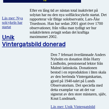
Efter en lång tid av nästan total inaktivitet på
solytan har nu den nya solfläckscykeln startat. Det
Läs mer: Nya
rapporterar vår flitige solobservatör, Lars-Åke
solcykeln har
Truedsson. Han har sedan 2001 gjort över 1700
startat
observationer, från vilka man tydligt ser hur
solaktiviteten avtagit sedan det kraftiga
Unik
maximumet 2002.
Vintergatsbild donerad
Den 7 februari överlämnade Anders
Nyholm en donation ifrån Harry
Lindholm, pensionerad lektor från
Malmö latinskola. Donationen
bestod i en reproduktion i liten skala
av den berömda Vintergatskartan,
gjord på 1940-talet på Lunds
Observatorium. Det speciella med
detta examplar var att det var
signerat av den store mästaren, själv,
Knut Lundmark.
Läs mer: Unik Vintergatsbild