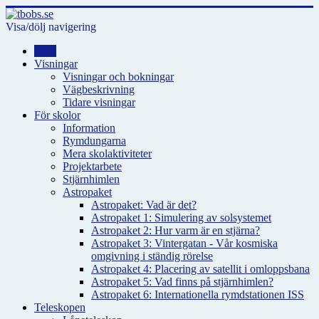
Visa/dölj navigering
Hem
Visningar
Visningar och bokningar
Vägbeskrivning
Tidare visningar
För skolor
Information
Rymdungarna
Mera skolaktiviteter
Projektarbete
Stjärnhimlen
Astropaket
Astropaket: Vad är det?
Astropaket 1: Simulering av solsystemet
Astropaket 2: Hur varm är en stjärna?
Astropaket 3: Vintergatan - Vår kosmiska
omgivning i ständig rörelse
Astropaket 4: Placering av satellit i omloppsbana
Astropaket 5: Vad finns på stjärnhimlen?
Astropaket 6: Internationella rymdstationen ISS
Teleskopen