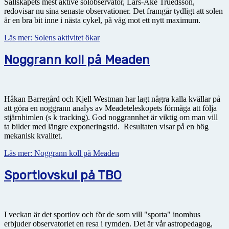
Sällskapets mest aktive solobservatör, Lars-Åke Truedsson,
redovisar nu sina senaste observationer. Det framgår tydligt att solen
är en bra bit inne i nästa cykel, på väg mot ett nytt maximum.
Läs mer: Solens aktivitet ökar
Noggrann koll på Meaden
Håkan Barregård och Kjell Westman har lagt några kalla kvällar på
att göra en noggrann analys av Meadeteleskopets förmåga att följa
stjärnhimlen (s k tracking). God noggrannhet är viktig om man vill
ta bilder med längre exponeringstid. Resultaten visar på en hög
mekanisk kvalitet.
Läs mer: Noggrann koll på Meaden
Sportlovskul på TBO
I veckan är det sportlov och för de som vill "sporta" inomhus
erbjuder observatoriet en resa i rymden. Det är vår astropedagog,