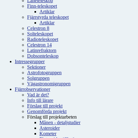
Låneteleskop
Finn-teleskopet
Artiklar
Fjärrstyrda teleskopet
Artiklar
Celestron 8
Solteleskopet
Radioteleskopet
Celestron 14
Latinrefraktorn
Dobsonteleskop
Intressegrupper
Sektioner
Astrofotogruppen
Solgruppen
Vägastronomigruppen
Fjärrobservationer
Vad är det?
Info till lärare
Förslag till projekt
Genomförda projekt
Förslag till projektarbeten
Månen - detaljstudier
Asteroider
Kometer