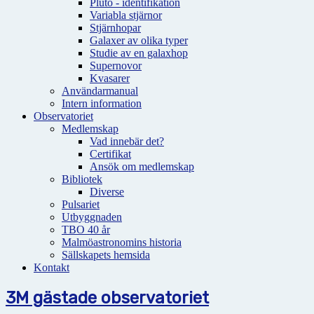
Pluto - identifikation
Variabla stjärnor
Stjärnhopar
Galaxer av olika typer
Studie av en galaxhop
Supernovor
Kvasarer
Användarmanual
Intern information
Observatoriet
Medlemskap
Vad innebär det?
Certifikat
Ansök om medlemskap
Bibliotek
Diverse
Pulsariet
Utbyggnaden
TBO 40 år
Malmöastronomins historia
Sällskapets hemsida
Kontakt
3M gästade observatoriet