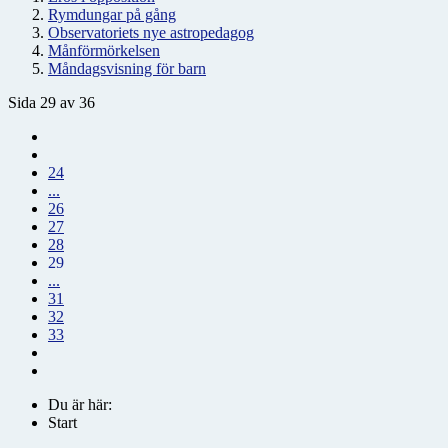
Rymdungar på gång
Observatoriets nye astropedagog
Månförmörkelsen
Måndagsvisning för barn
Sida 29 av 36
24
...
26
27
28
29
...
31
32
33
Du är här:
Start