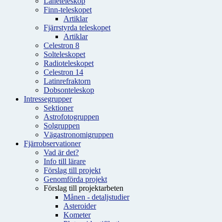
Låneteleskop
Finn-teleskopet
Artiklar
Fjärrstyrda teleskopet
Artiklar
Celestron 8
Solteleskopet
Radioteleskopet
Celestron 14
Latinrefraktorn
Dobsonteleskop
Intressegrupper
Sektioner
Astrofotogruppen
Solgruppen
Vägastronomigruppen
Fjärrobservationer
Vad är det?
Info till lärare
Förslag till projekt
Genomförda projekt
Förslag till projektarbeten
Månen - detaljstudier
Asteroider
Kometer