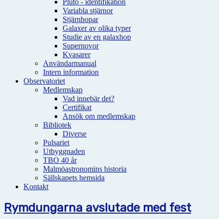
Pluto - identifikation
Variabla stjärnor
Stjärnhopar
Galaxer av olika typer
Studie av en galaxhop
Supernovor
Kvasarer
Användarmanual
Intern information
Observatoriet
Medlemskap
Vad innebär det?
Certifikat
Ansök om medlemskap
Bibliotek
Diverse
Pulsariet
Utbyggnaden
TBO 40 år
Malmöastronomins historia
Sällskapets hemsida
Kontakt
Rymdungarna avslutade med fest