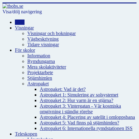
Visa/dölj navigering
Hem
Visningar
Visningar och bokningar
Vägbeskrivning
Tidare visningar
För skolor
Information
Rymdungarna
Mera skolaktiviteter
Projektarbete
Stjärnhimlen
Astropaket
Astropaket: Vad är det?
Astropaket 1: Simulering av solsystemet
Astropaket 2: Hur varm är en stjärna?
Astropaket 3: Vintergatan - Vår kosmiska
omgivning i ständig rörelse
Astropaket 4: Placering av satellit i omloppsbana
Astropaket 5: Vad finns på stjärnhimlen?
Astropaket 6: Internationella rymdstationen ISS
Teleskopen