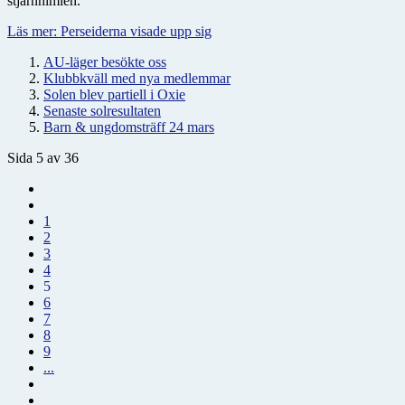
stjärnhimlen.
Läs mer: Perseiderna visade upp sig
AU-läger besökte oss
Klubbkväll med nya medlemmar
Solen blev partiell i Oxie
Senaste solresultaten
Barn & ungdomsträff 24 mars
Sida 5 av 36
1
2
3
4
5
6
7
8
9
...